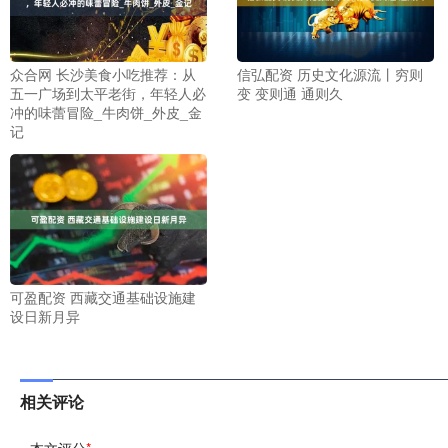
众合网 长沙美食小吃推荐：从
信弘配资 历史文化源流丨穷则
五一广场到太平老街，年轻人必
变 变则通 通则久
冲的味蕾冒险_牛肉饼_外皮_金
记
可盈配资 西藏交通基础设施建
设日新月异
相关评论