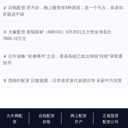
​闪电配资 肝不好，晚上睡觉有5种表现，若一个不占，恭喜你
2
肝脏还不错
​大象配资 斯瑞新材（688102）6月20日主力资金净卖出
3
7665.16万元
​亿牛策略 “哈佛事件”之后，香港高校已发出36份“转校”录取通
4
知书
​指南针配资 日媒披露：日本请求派代表团访华 未获中方回复
5
九牛网配
在线配资
网上配资
正规股票
资
炒股
开户
配资公司