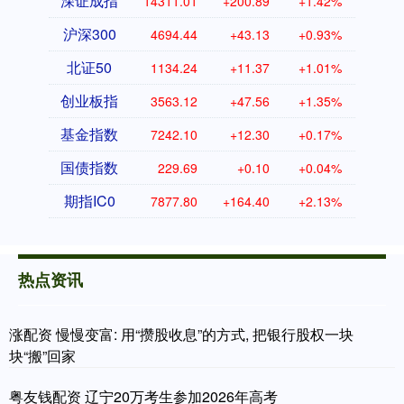
深证成指
14311.01
+200.89
+1.42%
沪深300
4694.44
+43.13
+0.93%
北证50
1134.24
+11.37
+1.01%
创业板指
3563.12
+47.56
+1.35%
基金指数
7242.10
+12.30
+0.17%
国债指数
229.69
+0.10
+0.04%
期指IC0
7877.80
+164.40
+2.13%
热点资讯
涨配资 慢慢变富: 用“攒股收息”的方式, 把银行股权一块
块“搬”回家
粤友钱配资 辽宁20万考生参加2026年高考