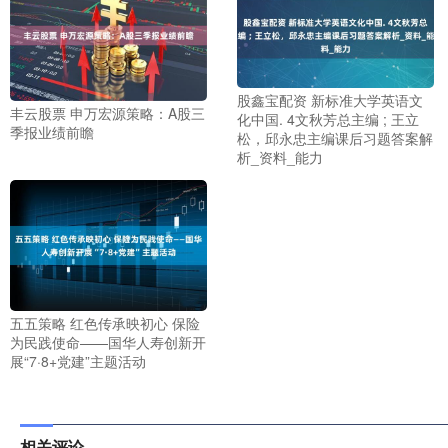
股鑫宝配资 新标准大学英语文
丰云股票 申万宏源策略：A股三
化中国. 4文秋芳总主编 ; 王立
季报业绩前瞻
松，邱永忠主编课后习题答案解
析_资料_能力
五五策略 红色传承映初心 保险
为民践使命——国华人寿创新开
展“7·8+党建”主题活动
相关评论