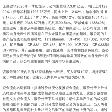
诺诚健华2025年一季报显示，公司主营收入3.81亿元，同比上升129.
92%；归母净利润1796.76万元，同比上升112.62%；扣非净利润15
9.17万元，同比上升101.19%；负债率28.12%，投资收益1054.43万
元，财务费用-2348.87万元，毛利率90.54%。诺诚健华（688428）
主营业务：主要从事生物医药研发、生产和商业化。该公司专注于肿
瘤和自身免疫性疾病等存在巨大未满足临床需求的领域。该公司的主
要产品管线包括奥布替尼、Tafasitamab、ICP-490、ICP-B02、ICP-2
48、ICP-B05、ICP-332、ICP-488、ICP-192、ICP-723、ICP-033和I
CP-189等。其产品主要用于治疗血液瘤、实体瘤和自身免疫病。该公
司还在开发用于治疗由B细胞或T细胞功能异常所导致的自身免疫性疾
病的产品。该公司主要在国内和国外市场开展业务。
该股最近90天内共有13家机构给出评级，买入评级10家，增持评级2
家，中性评级1家；过去90天内机构目标均价为24.19。
资金流向名词解释：指通过价格变化反推资金流向。股价处于上升状
态时主动性买单形成的成交额是推动股价上涨的力量，这部分成交额
被定义为资金流入，股价处于下跌状态时主动性卖单产生的的成交额
是推动股价下跌的力量，这部分成交额被定义为资金流出。当天两者
的差额即是当天两种力量相抵之后剩下的推动股价上升的净力。通过