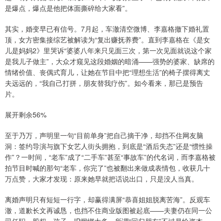
是爆点，爆点是他把体面撕碎给大家看”。
其实，婚变早已有信号。7月起，车澈清空微博、李嘉格撤下婚礼置
顶，女方密集接综艺被解读为“复出赚抚养费”。直到李嘉格在《是女
儿是妈妈2》里哭诉“婆婆八年来只见面三次，第一次见面就说这个家
是我儿子做主”，大众才窥见这段婚姻的暗涌——强势的婆家、缺席的
情绪价值、丧偶式育儿，让她在节目中把“理想生活”的椅子摆得离丈
夫远远的，“我自己打拼，朋友替我疗伤”。如今看来，那已是预告
片。
展开剩余56%
至于乃万，声明里一句“目前单身”把自己摘干净，却挡不住网友脑
洞：签约导演与旗下女艺人街头拥抱，到底是“酒后失态”还是“惯性操
作”？一时间，“老车”成了“二手车”甚至“事故车”的代名词，而李嘉格被
拍节目时喊的那句“老车，你完了”也被翻出来做成表情包，收获几十
万点赞，大家才发现：原来她早就把话说出口，只是没人当真。
离婚声明只有短短一行字，却赢得满屏“恭喜姐姐脱离苦海”。反观车
澈，道歉长文再诚恳，也挡不住商业版图被起底——夫妻仍在同一公