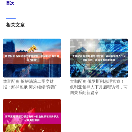
首次
相关文章
致富配资 拆解滴滴二季度财
大咖配资 俄罗斯副总理官宣！
报：卸掉包袱 海外继续“奔跑”
叙利亚领导人下月启程访俄，两
国关系翻新篇章