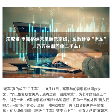
“老车”真的成了“二手车”——9月11日，车澈与前妻李嘉格同步发
文：“早已恢复朋友关系，感恩过往，彼此珍重”，为七年婚姻画上句
号。消息一出，#车澈李嘉格离婚#迅速霸榜，而前一日他才因“街头拥
抱乃万+随地小便”公开道歉，时间线微妙，舆论自然把两件事叠在一
起：有人调侃“新歌《回收二手车》该安排上了”，也有人感叹“离婚不