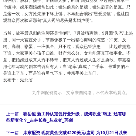
司任职，股权、孩子、IP捆绑太多，所谓“回归朋友”不过是给资本一
个缓冲。娱乐圈婚姻常如此：镜头前秀的是糖，镜头后算的是账。只
是这一次，女方抢先按下终止键，不再配合演出“恩爱滤镜”，也让围
观群众再次验证那句“真人秀的尽头是离婚声明”。
当然，故事最讽刺的注脚还是“时间”。7月被猜离婚，9月因“失态”上热
搜，同一天官宣分手，节奏像极了一出精心剪辑的综艺：冲突、反
转、高潮、彩蛋，一应俱全。只不过，观众已经疲惫——比起谁拥抱
了谁，大家更关心孩子归谁、财产怎么分、女方能否真正搞事业。毕
竟，把婚姻过成真人秀不稀奇，把真人秀过成人生才是勇敢。李嘉格
用七年写就的剧本告诉所有人：当“老车”真成了二手车，最重要的不
是谁上了车，而是谁有勇气下车，并亲手关上车门。
发布于：湖北省
九牛网配资提示：文章来自网络，不代表本站观点。
上一篇：
赛岳恒 新工种认定促行业升级，烧烤职业“转正”还有哪
些新变化？_吉林长春_从业者_郭彪
下一篇：
库东配资 现货黄金突破4220美元/盎司 为10月21日以来