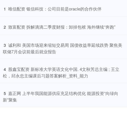
​唯信配资 银信科技：公司目前是oracle的合作伙伴
1
​致富配资 拆解滴滴二季度财报：卸掉包袱 海外继续“奔跑”
2
​诚利和 美国市场迎来缩短交易周 国债收益率延续跌势 聚焦美
3
联储7月会议前最后就业报告
​股鑫宝配资 新标准大学英语文化中国. 4文秋芳总主编 ; 王立
4
松，邱永忠主编课后习题答案解析_资料_能力
​嘉正网 上半年我国能源供应充足结构优化 能源投资“向绿向
5
新”聚集