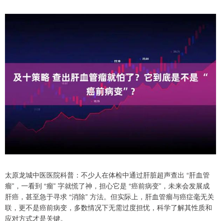
太原龙城中医医院科普：不少人在体检中通过肝脏超声查出 “肝血管
瘤”，一看到 “瘤” 字就慌了神，担心它是 “癌前病变”，未来会发展成
肝癌，甚至急于寻求 “消除” 方法。但实际上，肝血管瘤与癌症毫无关
联，更不是癌前病变，多数情况下无需过度担忧，科学了解其性质和
应对方式才是关键。