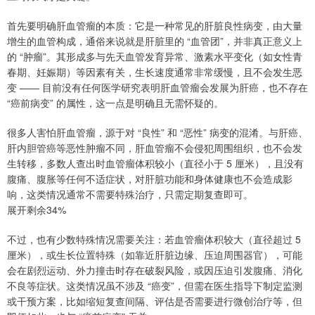
首先要明确肝血管瘤的本质：它是一种常见的肝脏良性病变，由大量
增生的血管构成，通俗来说就是肝脏里的 “血管团”，并非真正意义上
的 “肿瘤”。其形成多与先天血管发育异常、激素水平变化（如女性青
春期、妊娠期）等因素有关，生长速度通常非常缓慢，且不会发生恶
变 —— 目前没有任何医学研究表明肝血管瘤会发展为肝癌，也不存在
“癌前病变” 的属性，这一点是明确且无需怀疑的。
很多人害怕肝血管瘤，源于对 “良性” 和 “恶性” 病变的混淆。与肝癌、
肝内胆管癌等恶性肿瘤不同，肝血管瘤不会侵犯周围组织，也不会发
生转移，多数人查出时血管瘤体积较小（直径小于 5 厘米），且没有
腹痛、腹胀等任何不适症状，对肝脏功能和身体健康也不会造成影
响，这类情况通常不需要特殊治疗，只需定期复查即可。
展开剩余34%
不过，也有少数特殊情况需要关注：若血管瘤体积较大（直径超过 5
厘米），或生长位置特殊（如靠近肝脏边缘、压迫周围器官），可能
会在剧烈运动、外力撞击时存在破裂风险，或因压迫引发腹痛、消化
不良等症状。这类情况虽不涉及 “癌变”，但需在医生指导下制定监测
或干预方案，比如缩短复查间隔、评估是否需要进行微创治疗等，但