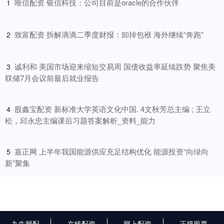
​唯信配资 银信科技：公司目前是oracle的合作伙伴
1
​致富配资 拆解滴滴二季度财报：卸掉包袱 海外继续“奔跑”
2
​诚利和 美国市场迎来缩短交易周 国债收益率延续跌势 聚焦美
3
联储7月会议前最后就业报告
​股鑫宝配资 新标准大学英语文化中国. 4文秋芳总主编 ; 王立
4
松，邱永忠主编课后习题答案解析_资料_能力
​嘉正网 上半年我国能源供应充足结构优化 能源投资“向绿向
5
新”聚集
九牛网配
在线配资
网上配资
正规股票