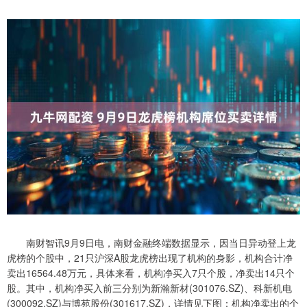
南财智讯9月9日电，南财金融终端数据显示，因当日异动登上龙
虎榜的个股中，21只沪深A股龙虎榜出现了机构的身影，机构合计净
卖出16564.48万元，具体来看，机构净买入7只个股，净卖出14只个
股。其中，机构净买入前三分别为新瀚新材(301076.SZ)、科新机电
(300092.SZ)与博苑股份(301617.SZ)，详情见下图：机构净卖出的个