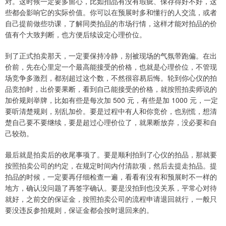
对。这时候一定要多留心，比如拍品有没有瑕疵、保存得好不好，这
些都会影响它的实际价值。你可以在预展时多和懂行的人交流，或者
自己提前做些功课，了解同类拍品的市场行情，这样才能对拍品的价
值有个大致判断，也方便后续设定心理价位。
到了正式拍卖那天，一定要保持冷静，别被现场的气氛带跑偏。在出
价前，先在心里定一个最高能接受的价格，也就是心理价位，不管现
场竞争多激烈，都别超过这个数，不然很容易后悔。轮到你心仪的拍
品竞拍时，出价要果断，看到自己能接受的价格，就按照拍卖师说的
加价规则举牌，比如有些是每次加 500 元，有些是加 1000 元，一定
要听清楚规则，别乱加价。要是过程中有人和你竞价，也别慌，想清
楚自己要不要继续，要是超过心理价位了，就果断放弃，没必要和自
己较劲。
最后就是拍卖后的收尾事项了。要是顺利拍到了心仪的拍品，那就要
按照拍卖公司的约定，在规定时间内付清款项，然后去提走拍品。提
拍品的时候，一定要再仔细检查一遍，看看有没有和预展时不一样的
地方，确认没问题了再签字确认。要是没拍到也没关系，平常心对待
就好，之前交的保证金，按照拍卖公司的流程申请退回就行，一般只
要没违反参拍规则，保证金都会按时退回来的。