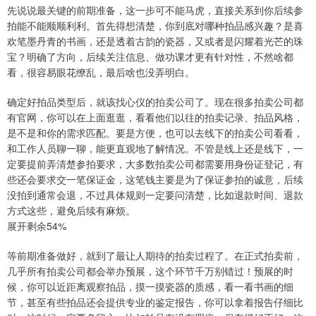
先说说最关键的前期准备，这一步可不能马虎，直接关系到你后续参
拍能不能顺顺利利。首先得想清楚，你到底对哪种拍品感兴趣？是喜
欢笔墨丹青的书画，还是透着古韵的瓷器，又或者是闪耀着光芒的珠
宝？明确了方向，后续关注信息、做功课才更有针对性，不然啥都
看，很容易眼花缭乱，最后啥也没弄明白。
确定好拍品类型后，就该找心仪的拍卖公司了。现在很多拍卖公司都
有官网，你可以在上面逛逛，看看他们以往的拍卖记录、拍品风格，
是不是和你的需求匹配。要是方便，也可以去线下的拍卖公司看看，
和工作人员聊一聊，能更直观地了解情况。不管是线上还是线下，一
定要提前弄清楚参拍要求，大多数拍卖公司都需要用身份证登记，有
些还会要求交一笔保证金，这笔钱主要是为了保证参拍的诚意，后续
没拍到通常会退，不过具体规则一定要问清楚，比如退款时间、退款
方式这些，避免后续有麻烦。
展开剩余54%
等前期准备做好，就到了最让人期待的拍卖过程了。在正式拍卖前，
几乎所有拍卖公司都会举办预展，这个环节千万别错过！预展的时
候，你可以近距离观察拍品，摸一摸瓷器的质感，看一看书画的细
节，甚至有些拍品还会提供专业的鉴定报告，你可以拿着报告仔细比