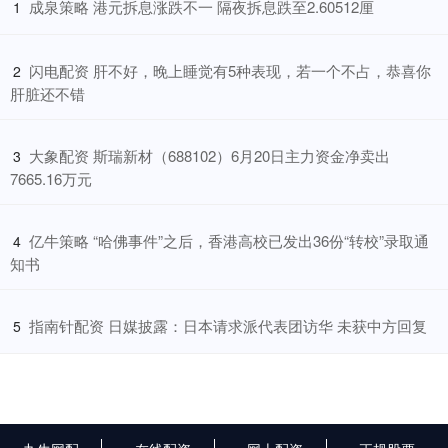
​成泉策略 港元拆息涨跌不一 隔夜拆息跌至2.60512厘
1
​闪电配资 肝不好，晚上睡觉有5种表现，若一个不占，恭喜你
2
肝脏还不错
​大象配资 斯瑞新材（688102）6月20日主力资金净卖出
3
7665.16万元
​亿牛策略 “哈佛事件”之后，香港高校已发出36份“转校”录取通
4
知书
​指南针配资 日媒披露：日本请求派代表团访华 未获中方回复
5