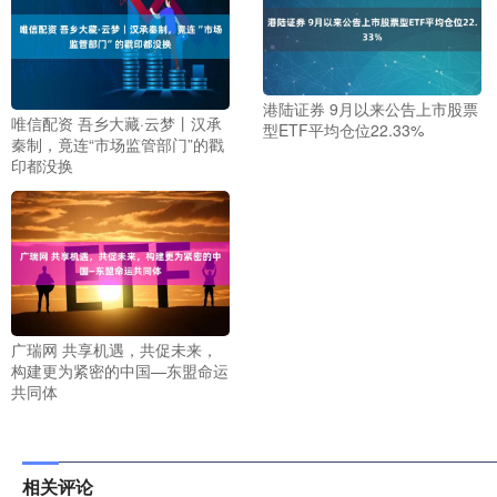
港陆证券 9月以来公告上市股票
唯信配资 吾乡大藏·云梦丨汉承
型ETF平均仓位22.33%
秦制，竟连“市场监管部门”的戳
印都没换
广瑞网 共享机遇，共促未来，
构建更为紧密的中国—东盟命运
共同体
相关评论