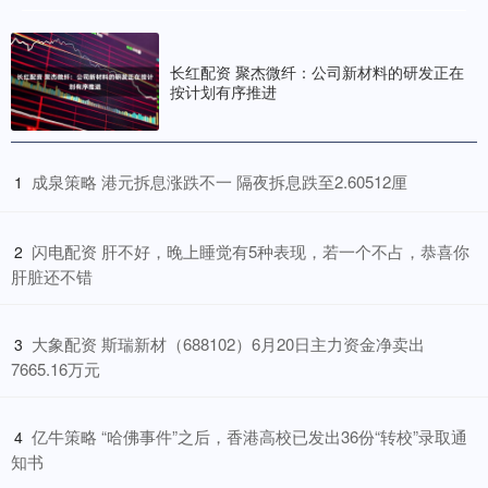
长红配资 聚杰微纤：公司新材料的研发正在
按计划有序推进
​成泉策略 港元拆息涨跌不一 隔夜拆息跌至2.60512厘
1
​闪电配资 肝不好，晚上睡觉有5种表现，若一个不占，恭喜你
2
肝脏还不错
​大象配资 斯瑞新材（688102）6月20日主力资金净卖出
3
7665.16万元
​亿牛策略 “哈佛事件”之后，香港高校已发出36份“转校”录取通
4
知书