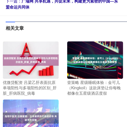
下一篇：
广瑞网 共享机遇，共促未来，构建更为紧密的中国—东
盟命运共同体
相关文章
优微贷配资 吕梁乙肝表面抗原
壹策略 星级睡眠体验：金可儿
单项阳性与多项阳性的区别_肝
（Kingkoil）这款床垫让你每晚
脏_肝病医院_病毒
都像在五星级酒店度假