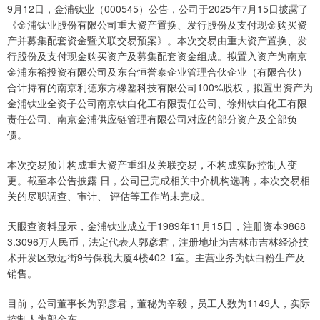
9月12日，金浦钛业（000545）公告，公司于2025年7月15日披露了
《金浦钛业股份有限公司重大资产置换、发行股份及支付现金购买资
产并募集配套资金暨关联交易预案》。本次交易由重大资产置换、发
行股份及支付现金购买资产及募集配套资金组成。拟置入资产为南京
金浦东裕投资有限公司及东台恒誉泰企业管理合伙企业（有限合伙）
合计持有的南京利德东方橡塑科技有限公司100%股权，拟置出资产为
金浦钛业全资子公司南京钛白化工有限责任公司、徐州钛白化工有限
责任公司、南京金浦供应链管理有限公司对应的部分资产及全部负
债。
本次交易预计构成重大资产重组及关联交易，不构成实际控制人变
更。截至本公告披露 日，公司已完成相关中介机构选聘，本次交易相
关的尽职调查、审计、 评估等工作尚未完成。
天眼查资料显示，金浦钛业成立于1989年11月15日，注册资本9868
3.3096万人民币，法定代表人郭彦君，注册地址为吉林市吉林经济技
术开发区致远街9号保税大厦4楼402-1室。主营业务为钛白粉生产及
销售。
目前，公司董事长为郭彦君，董秘为辛毅，员工人数为1149人，实际
控制人为郭金东。