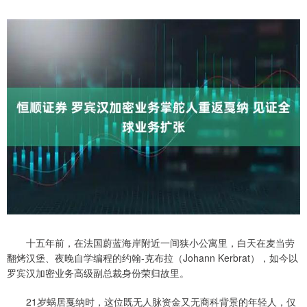
十五年前，在法国蔚蓝海岸附近一间狭小公寓里，白天在麦当劳
翻烤汉堡、夜晚自学编程的约翰-克布拉（Johann Kerbrat），如今以
罗宾汉加密业务高级副总裁身份荣归故里。
21岁蜗居戛纳时，这位既无人脉资金又无商科背景的年轻人，仅