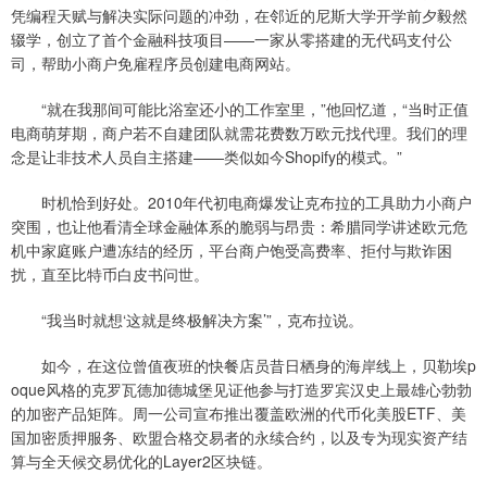
凭编程天赋与解决实际问题的冲劲，在邻近的尼斯大学开学前夕毅然
辍学，创立了首个金融科技项目——一家从零搭建的无代码支付公
司，帮助小商户免雇程序员创建电商网站。
“就在我那间可能比浴室还小的工作室里，”他回忆道，“当时正值
电商萌芽期，商户若不自建团队就需花费数万欧元找代理。我们的理
念是让非技术人员自主搭建——类似如今Shopify的模式。”
时机恰到好处。2010年代初电商爆发让克布拉的工具助力小商户
突围，也让他看清全球金融体系的脆弱与昂贵：希腊同学讲述欧元危
机中家庭账户遭冻结的经历，平台商户饱受高费率、拒付与欺诈困
扰，直至比特币白皮书问世。
“我当时就想‘这就是终极解决方案’”，克布拉说。
如今，在这位曾值夜班的快餐店员昔日栖身的海岸线上，贝勒埃p
oque风格的克罗瓦德加德城堡见证他参与打造罗宾汉史上最雄心勃勃
的加密产品矩阵。周一公司宣布推出覆盖欧洲的代币化美股ETF、美
国加密质押服务、欧盟合格交易者的永续合约，以及专为现实资产结
算与全天候交易优化的Layer2区块链。