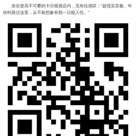
坐在曾高不可攀的卡尔顿酒店内，克布拉感叹：“超现实至极。年
轻时路过这里，从不敢想象有朝一日能入住。”