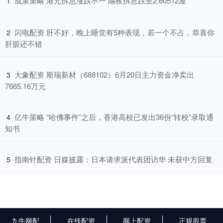
​成泉策略 港元拆息涨跌不一 隔夜拆息跌至2.60512厘
1
​闪电配资 肝不好，晚上睡觉有5种表现，若一个不占，恭喜你
2
肝脏还不错
​大象配资 斯瑞新材（688102）6月20日主力资金净卖出
3
7665.16万元
​亿牛策略 “哈佛事件”之后，香港高校已发出36份“转校”录取通
4
知书
​指南针配资 日媒披露：日本请求派代表团访华 未获中方回复
5
九牛网配
在线配资
网上配资
正规股票