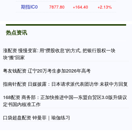
期指IC0
7877.80
+164.40
+2.13%
热点资讯
涨配资 慢慢变富: 用“攒股收息”的方式, 把银行股权一块
块“搬”回家
粤友钱配资 辽宁20万考生参加2026年高考
指南针配资 日媒披露：日本请求派代表团访华 未获中方回复
168配资 商务部：正加快推进中国—东盟自贸区3.0版升级议
定书国内核准工作
口袋超盘配资 钟曼菲｜瑜伽练习