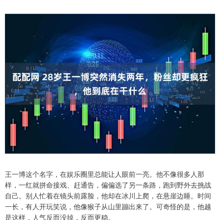
王一博这个名字，在娱乐圈里总能让人眼前一亮。他不像很多人那
样，一红就拼命接戏、赶通告，偏偏选了另一条路，跑到野外去挑战
自己。别人忙着在镜头前露脸，他却在冰川上爬，在悬崖边睡。时间
一长，有人开玩笑说，他像猴子从山里蹦出来了。可奇怪的是，他越
是这样，人气反而没掉，反而更稳。