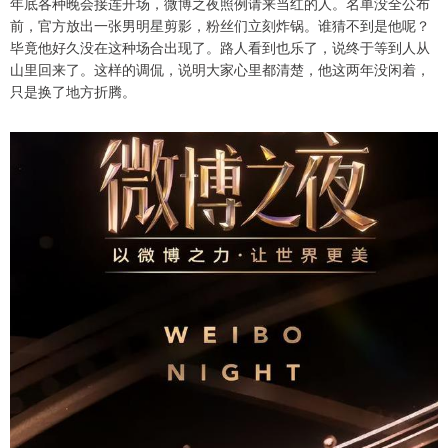
年底各种晚会接连开场，微博之夜照例请来当红的人。名单没全公布
前，官方放出一张男明星剪影，粉丝们立刻炸锅。谁猜不到是他呢？
毕竟他好久没在这种场合出现了。路人看到也乐了，说终于等到人从
山里回来了。这样的调侃，说明大家心里都清楚，他这两年没闲着，
只是换了地方折腾。