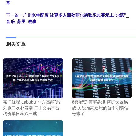
常
下一篇：
广州米牛配资 让更多人因勋菲尔德弦乐比赛爱上“尔滨”_
音乐_苏里_赛事
相关文章
嘉汇优配 Labubu“前方高能”系
8喜配资 何宇鑫:川普扩大贸易
列掀二次补货潮 二手交易平台
战 关税推高通胀的首个明确信
均价单日暴跌三成
号来了