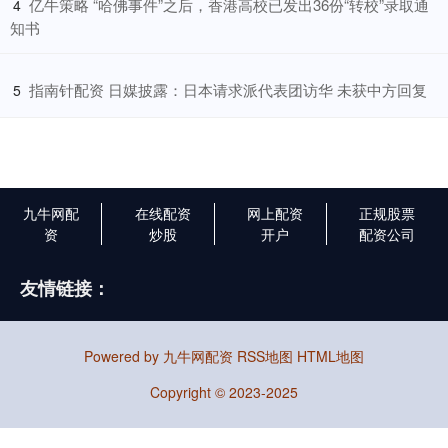
​亿牛策略 “哈佛事件”之后，香港高校已发出36份“转校”录取通
4
知书
​指南针配资 日媒披露：日本请求派代表团访华 未获中方回复
5
九牛网配
在线配资
网上配资
正规股票
资
炒股
开户
配资公司
友情链接：
Powered by
九牛网配资
RSS地图
HTML地图
Copyright
© 2023-2025