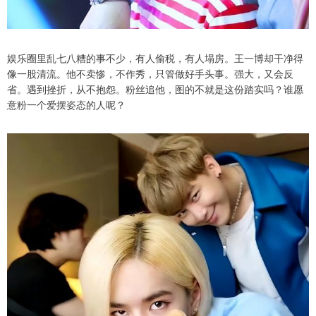
娱乐圈里乱七八糟的事不少，有人偷税，有人塌房。王一博却干净得
像一股清流。他不卖惨，不作秀，只管做好手头事。强大，又会反
省。遇到挫折，从不抱怨。粉丝追他，图的不就是这份踏实吗？谁愿
意粉一个爱摆姿态的人呢？