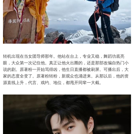
转机出现在当女团导师那年。他站在台上，专业又稳，舞蹈功底亮
眼，大众第一次记住他。真正让他火出圈的，还是那部改编自热门小
说的剧。原著粉一开始骂得凶，他生日直播都被刷屏。可播出后，大
家的态度全变了。原著粉转粉，新观众也涌进来。从那以后，他的资
源直线上升，代言、戏约、地位，都甩开同辈一大截。