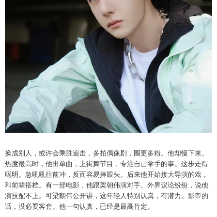
换成别人，或许会乘胜追击，多拍偶像剧，圈更多粉。他却慢下来。
热度最高时，他出单曲，上街舞节目，专注自己拿手的事。这步走得
聪明。急吼吼往前冲，反而容易摔跟头。后来他开始接大导演的戏，
和前辈搭档。有一部电影，他跟梁朝伟演对手。外界议论纷纷，说他
演技配不上。可梁朝伟公开讲，这年轻人特别认真，有潜力。影帝的
话，没必要客套。他一句认真，已经是最高肯定。