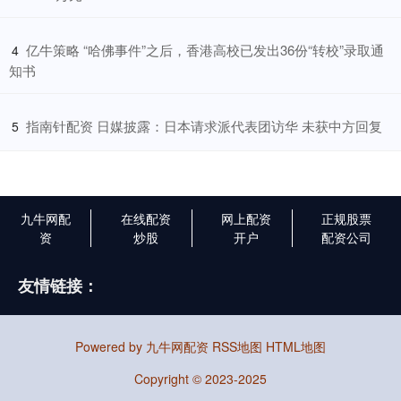
​亿牛策略 “哈佛事件”之后，香港高校已发出36份“转校”录取通
4
知书
​指南针配资 日媒披露：日本请求派代表团访华 未获中方回复
5
九牛网配
在线配资
网上配资
正规股票
资
炒股
开户
配资公司
友情链接：
Powered by
九牛网配资
RSS地图
HTML地图
Copyright
© 2023-2025