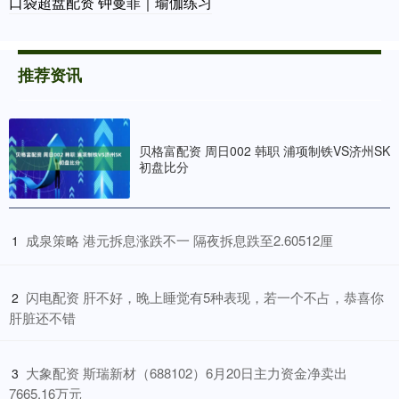
口袋超盘配资 钟曼菲｜瑜伽练习
推荐资讯
贝格富配资 周日002 韩职 浦项制铁VS济州SK
初盘比分
​成泉策略 港元拆息涨跌不一 隔夜拆息跌至2.60512厘
1
​闪电配资 肝不好，晚上睡觉有5种表现，若一个不占，恭喜你
2
肝脏还不错
​大象配资 斯瑞新材（688102）6月20日主力资金净卖出
3
7665.16万元