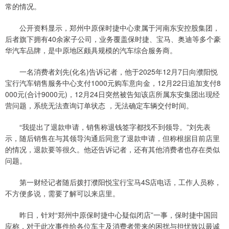
常的情况。
公开资料显示，郑州中原保时捷中心隶属于河南东安控股集团，
后者旗下拥有40余家子公司，业务覆盖保时捷、宝马、奥迪等多个豪
华汽车品牌，是中原地区颇具规模的汽车综合服务商。
一名消费者刘先(化名)告诉记者，他于2025年12月7日向濮阳悦
宝行汽车销售服务中心支付1000元购车意向金，12月22日追加支付8
000元(合计9000元)，12月24日突然被告知该店所属东安集团出现经
营问题，系统无法查询订单状态 ，无法确定车辆交付时间。
“我提出了退款申请，销售称退钱签字都找不到领导。”刘先表
示，随后销售在与其领导沟通后同意了退款申请，但称根据目前店里
的情况，退款要等很久。他还告诉记者，还有其他消费者也存在类似
问题。
第一财经记者随后拨打濮阳悦宝行宝马4S店电话，工作人员称，
不方便多说，需要了解可以来店里。
昨日，针对“郑州中原保时捷中心疑似闭店”一事，保时捷中国回
应称，对于此次事件给各位车主及消费者带来的困扰与担忧致以最诚