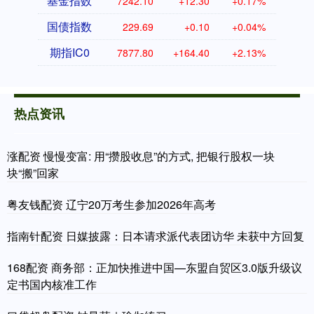
基金指数
7242.10
+12.30
+0.17%
国债指数
229.69
+0.10
+0.04%
期指IC0
7877.80
+164.40
+2.13%
热点资讯
涨配资 慢慢变富: 用“攒股收息”的方式, 把银行股权一块
块“搬”回家
粤友钱配资 辽宁20万考生参加2026年高考
指南针配资 日媒披露：日本请求派代表团访华 未获中方回复
168配资 商务部：正加快推进中国—东盟自贸区3.0版升级议
定书国内核准工作