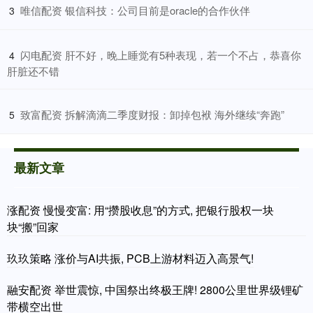
​唯信配资 银信科技：公司目前是oracle的合作伙伴
3
​闪电配资 肝不好，晚上睡觉有5种表现，若一个不占，恭喜你
4
肝脏还不错
​致富配资 拆解滴滴二季度财报：卸掉包袱 海外继续“奔跑”
5
最新文章
涨配资 慢慢变富: 用“攒股收息”的方式, 把银行股权一块
块“搬”回家
玖玖策略 涨价与AI共振, PCB上游材料迈入高景气!
融安配资 举世震惊, 中国祭出终极王牌! 2800公里世界级锂矿
带横空出世