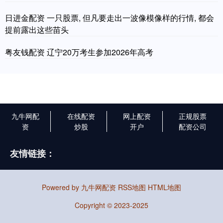
日进金配资 一只股票, 但凡要走出一波像模像样的行情, 都会
提前露出这些苗头
粤友钱配资 辽宁20万考生参加2026年高考
九牛网配
在线配资
网上配资
正规股票
资
炒股
开户
配资公司
友情链接：
Powered by
九牛网配资
RSS地图
HTML地图
Copyright
© 2023-2025