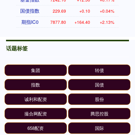
国债指数
229.69
+0.10
+0.04%
期指IC0
7877.80
+164.40
+2.13%
话题标签
集团
转债
指数
国债
诚利和配资
股份
撮合网配资
腾思控股
658配资
国际