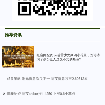
推荐资讯
红启网配资 从芭蕾少女到四小花旦，刘诗诗
演了多少让人念念不忘的角色?
​成泉策略 港元拆息涨跌不一 隔夜拆息跌至2.60512厘
1
​恒泰配资 隔夜shibor报1.4250 上涨0.6个基点
2