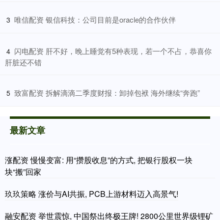
​唯信配资 银信科技：公司目前是oracle的合作伙伴
3
​闪电配资 肝不好，晚上睡觉有5种表现，若一个不占，恭喜你
4
肝脏还不错
​致富配资 拆解滴滴二季度财报：卸掉包袱 海外继续“奔跑”
5
最新文章
涨配资 慢慢变富: 用“攒股收息”的方式, 把银行股权一块
块“搬”回家
玖玖策略 涨价与AI共振, PCB上游材料迈入高景气!
融安配资 举世震惊, 中国祭出终极王牌! 2800公里世界级锂矿