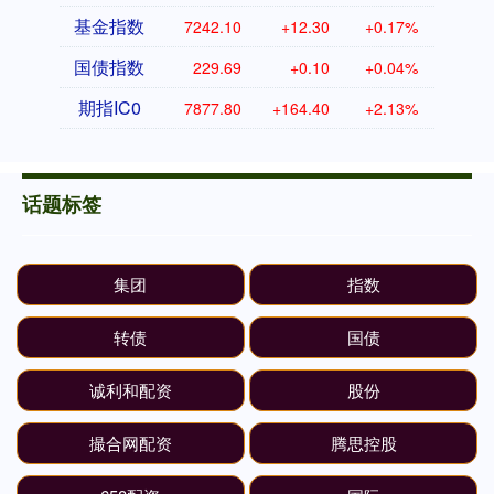
基金指数
7242.10
+12.30
+0.17%
国债指数
229.69
+0.10
+0.04%
期指IC0
7877.80
+164.40
+2.13%
话题标签
集团
指数
转债
国债
诚利和配资
股份
撮合网配资
腾思控股