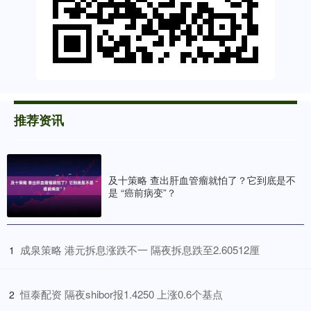
推荐资讯
及十策略 查出肝血管瘤就怕了？它到底是不
是 “癌前病变”？
​成泉策略 港元拆息涨跌不一 隔夜拆息跌至2.60512厘
1
​恒泰配资 隔夜shibor报1.4250 上涨0.6个基点
2