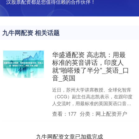
汉股票配资都是您值得信赖的合作伙伴！
九牛网配资 相关话题
华盛通配资 高志凯：用最
标准的英音讲话，印度人
就“啪嗒矮了半分”_英语_口
音_英国
近日，苏州大学讲席教授、全球化智库
（CCG）副主任高志凯表示，在跟印度
人交流时，用最标准的英国英语口音，
他就“啪嗒矮了半分”，“屡试不爽”。 高志
查看：
177
分类：
网上配资开户
凯说：“我跟印....
九牛网配资文章已加载完成