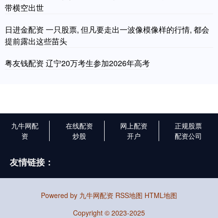
带横空出世
日进金配资 一只股票, 但凡要走出一波像模像样的行情, 都会
提前露出这些苗头
粤友钱配资 辽宁20万考生参加2026年高考
九牛网配
在线配资
网上配资
正规股票
资
炒股
开户
配资公司
友情链接：
Powered by
九牛网配资
RSS地图
HTML地图
Copyright
© 2023-2025