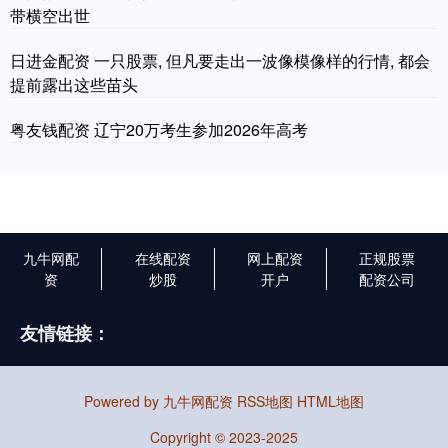
带横空出世
日进金配资 一只股票, 但凡要走出一波像模像样的行情, 都会
提前露出这些苗头
粤友钱配资 辽宁20万考生参加2026年高考
九牛网配
在线配资
网上配资
正规股票
资
炒股
开户
配资公司
友情链接：
Powered by
九牛网配资
RSS地图
HTML地图
Copyright
© 2023-2025