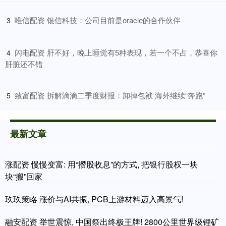
​唯信配资 银信科技：公司目前是oracle的合作伙伴
3
​闪电配资 肝不好，晚上睡觉有5种表现，若一个不占，恭喜你
4
肝脏还不错
​致富配资 拆解滴滴二季度财报：卸掉包袱 海外继续“奔跑”
5
最新文章
涨配资 慢慢变富: 用“攒股收息”的方式, 把银行股权一块
块“搬”回家
玖玖策略 涨价与AI共振, PCB上游材料迈入高景气!
融安配资 举世震惊, 中国祭出终极王牌! 2800公里世界级锂矿