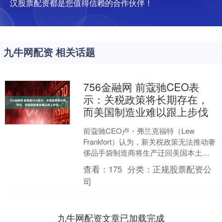
汉股票配资都是您值得信赖的合作伙伴！
九牛网配资 相关话题
756金融网 前蔻驰CEO表
示：关税政策将长期存在，
而美国制造业难以跟上步伐
前蔻驰CEO卢・弗兰克福特（Lew
Frankfort）认为，新关税政策无法推动奢
侈品手袋制造商将生产迁回美国本土。
弗兰克福特在《Opening Bid Un....
查看：
175
分类：
正规股票配资公
司
九牛网配资文章已加载完成