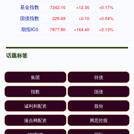
基金指数
7242.10
+12.30
+0.17%
国债指数
229.69
+0.10
+0.04%
期指IC0
7877.80
+164.40
+2.13%
话题标签
集团
转债
指数
国债
诚利和配资
股份
撮合网配资
腾思控股