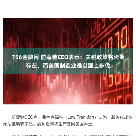
前蔻驰CEO卢・弗兰克福特（Lew Frankfort）认为，新关税政策
无法推动奢侈品手袋制造商将生产迁回美国本土。