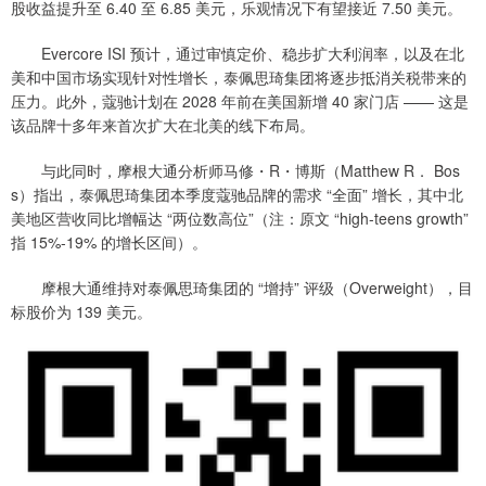
股收益提升至 6.40 至 6.85 美元，乐观情况下有望接近 7.50 美元。
Evercore ISI 预计，通过审慎定价、稳步扩大利润率，以及在北
美和中国市场实现针对性增长，泰佩思琦集团将逐步抵消关税带来的
压力。此外，蔻驰计划在 2028 年前在美国新增 40 家门店 —— 这是
该品牌十多年来首次扩大在北美的线下布局。
与此同时，摩根大通分析师马修・R・博斯（Matthew R． Bos
s）指出，泰佩思琦集团本季度蔻驰品牌的需求 “全面” 增长，其中北
美地区营收同比增幅达 “两位数高位”（注：原文 “high-teens growth”
指 15%-19% 的增长区间）。
摩根大通维持对泰佩思琦集团的 “增持” 评级（Overweight），目
标股价为 139 美元。