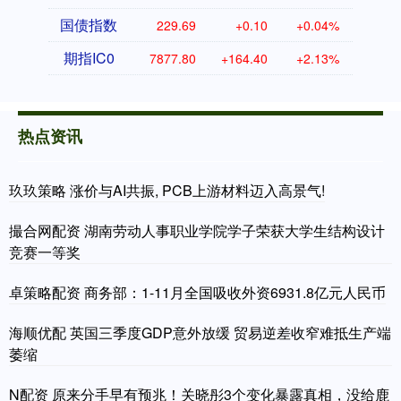
国债指数
229.69
+0.10
+0.04%
期指IC0
7877.80
+164.40
+2.13%
热点资讯
玖玖策略 涨价与AI共振, PCB上游材料迈入高景气!
撮合网配资 湖南劳动人事职业学院学子荣获大学生结构设计
竞赛一等奖
卓策略配资 商务部：1-11月全国吸收外资6931.8亿元人民币
海顺优配 英国三季度GDP意外放缓 贸易逆差收窄难抵生产端
萎缩
N配资 原来分手早有预兆！关晓彤3个变化暴露真相，没给鹿