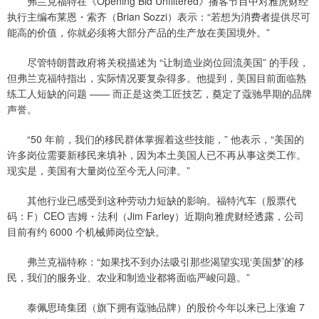
弗兰克福特在《Opening Bid Unfiltered》播客节目中对雅虎财经
执行主编布莱恩・索齐（Brian Sozzi）表示：“若想为消费者提供尽可
能高的价值，你就必须将大部分产品的生产放在美国境外。”
尽管特朗普政府将关税描述为 “让制造业岗位回流美国” 的手段，
但弗兰克福特指出，实际情况要复杂得多。他提到，美国目前面临熟
练工人短缺的问题 —— 而正是这类工匠技艺，奠定了蔻驰早期的品牌
声誉。
“50 年前，我们的移民群体掌握着这些技能，” 他表示，“美国的
许多岗位需要新移民来填补，因为本土美国人已不再从事这类工作。
现实是，美国有大量岗位至今无人问津。”
其他行业已感受到这种劳动力短缺的影响。福特汽车（股票代
码：F）CEO 吉姆・法利（Jim Farley）近期向雅虎财经透露，公司
目前有约 6000 个机械师岗位空缺。
弗兰克福特称：“如果找不到办法吸引那些渴望实现‘美国梦’的移
民，我们的服务业、农业和制造业都将面临严峻问题。”
泰佩思琦集团（旗下拥有蔻驰品牌）的股价今年以来已上涨逾 7