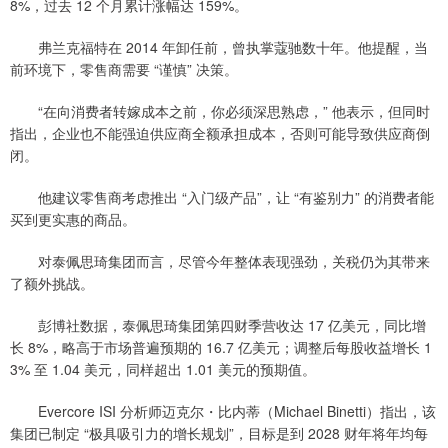
8%，过去 12 个月累计涨幅达 159%。
弗兰克福特在 2014 年卸任前，曾执掌蔻驰数十年。他提醒，当
前环境下，零售商需要 “谨慎” 决策。
“在向消费者转嫁成本之前，你必须深思熟虑，” 他表示，但同时
指出，企业也不能强迫供应商全额承担成本，否则可能导致供应商倒
闭。
他建议零售商考虑推出 “入门级产品”，让 “有鉴别力” 的消费者能
买到更实惠的商品。
对泰佩思琦集团而言，尽管今年整体表现强劲，关税仍为其带来
了额外挑战。
彭博社数据，泰佩思琦集团第四财季营收达 17 亿美元，同比增
长 8%，略高于市场普遍预期的 16.7 亿美元；调整后每股收益增长 1
3% 至 1.04 美元，同样超出 1.01 美元的预期值。
Evercore ISI 分析师迈克尔・比内蒂（Michael Binetti）指出，该
集团已制定 “极具吸引力的增长规划”，目标是到 2028 财年将年均每