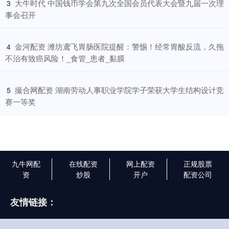
​大牛时代 中国钱币学会第九次全国会员代表大会暨九届一次理
3
事会召开
​金河配资 潍坊鸢飞胃肠医院提醒：警惕！经常胃酸反流，久拖
4
不治有致癌风险！_食管_患者_黏膜
​撮合网配资 湖南劳动人事职业学院学子荣获大学生结构设计竞
5
赛一等奖
九牛网配
在线配资
网上配资
正规股票
资
炒股
开户
配资公司
友情链接：