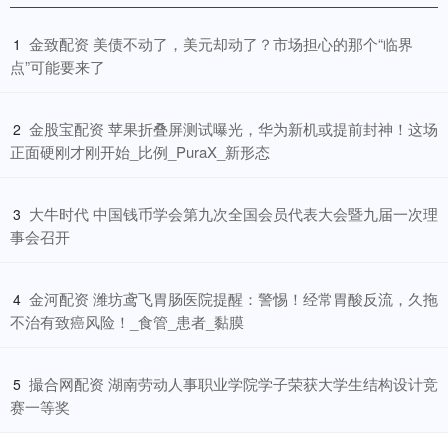
​金致配资 美债不动了，美元却动了？市场担心的那个“临界
1
点”可能要来了
​金股宝配资 苹果折叠屏测试曝光，华为新机或提前封神！这场
2
正面硬刚才刚开始_比例_PuraX_新形态
​大牛时代 中国钱币学会第九次全国会员代表大会暨九届一次理
3
事会召开
​金河配资 潍坊鸢飞胃肠医院提醒：警惕！经常胃酸反流，久拖
4
不治有致癌风险！_食管_患者_黏膜
​撮合网配资 湖南劳动人事职业学院学子荣获大学生结构设计竞
5
赛一等奖