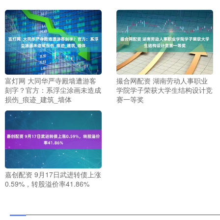
富灯网 大同华严寺殿墙遭游客
撮合网配资 湖南劳动人事职业
刻字？官方：系浮尘涂画未造成
学院学子荣获大学生结构设计竞
损伤_痕迹_建筑_墙体
赛一等奖
嘉创配资 9月17日武进转债上涨
0.59%，转股溢价率41.86%