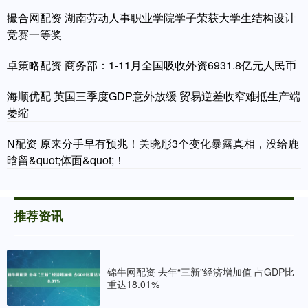
撮合网配资 湖南劳动人事职业学院学子荣获大学生结构设计
竞赛一等奖
卓策略配资 商务部：1-11月全国吸收外资6931.8亿元人民币
海顺优配 英国三季度GDP意外放缓 贸易逆差收窄难抵生产端
萎缩
N配资 原来分手早有预兆！关晓彤3个变化暴露真相，没给鹿
晗留&quot;体面&quot;！
推荐资讯
锦牛网配资 去年“三新”经济增加值 占GDP比
重达18.01%