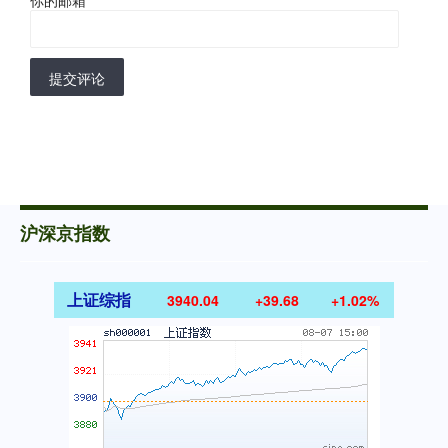
你的邮箱
*
提交评论
沪深京指数
上证综指
3940.04
+39.68
+1.02%