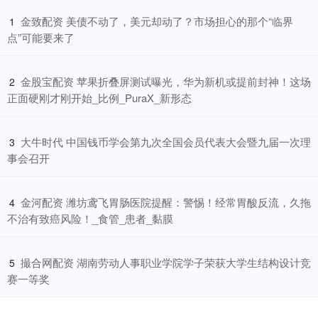
​金致配资 美债不动了，美元却动了？市场担心的那个“临界
1
点”可能要来了
​金股宝配资 苹果折叠屏测试曝光，华为新机或提前封神！这场
2
正面硬刚才刚开始_比例_PuraX_新形态
​大牛时代 中国钱币学会第九次全国会员代表大会暨九届一次理
3
事会召开
​金河配资 潍坊鸢飞胃肠医院提醒：警惕！经常胃酸反流，久拖
4
不治有致癌风险！_食管_患者_黏膜
​撮合网配资 湖南劳动人事职业学院学子荣获大学生结构设计竞
5
赛一等奖