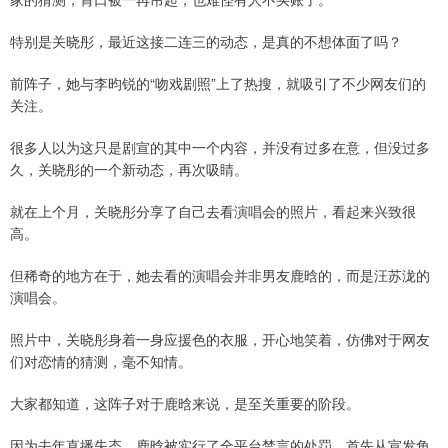
特别是关晓彤，最近这接二连三的动态，是真的不想体面了吗？
前阵子，她与李昀锐的“吻戏剧照”上了热搜，就吸引了不少网友们的
关注。
很多人以为这只是剧宣的其中一个内容，并没有过多在意，但没过多
久，关晓彤的一个新动态，再次吸睛。
就在上个月，关晓彤分享了自己去看演唱会的照片，看起来兴致很
高。
但稀奇的地方在于，她去看的演唱会并非男友鹿晗的，而是汪苏泷的
演唱会。
照片中，关晓彤身着一身应援色的衣服，开心地笑着，仿佛对于网友
们对恋情的猜测，毫不知情。
大家都知道，这阵子对于鹿晗来说，是至关重要的阶段。
因为去年直播失态，鹿晗被实行了全平台禁言的处罚，首先从宣发角