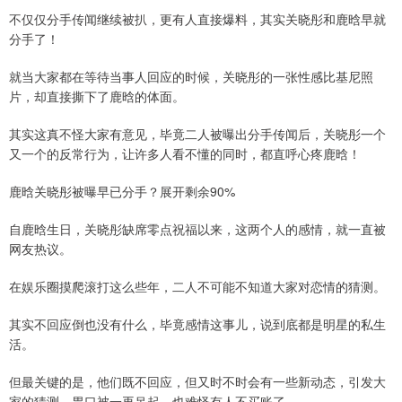
不仅仅分手传闻继续被扒，更有人直接爆料，其实关晓彤和鹿晗早就
分手了！
就当大家都在等待当事人回应的时候，关晓彤的一张性感比基尼照
片，却直接撕下了鹿晗的体面。
其实这真不怪大家有意见，毕竟二人被曝出分手传闻后，关晓彤一个
又一个的反常行为，让许多人看不懂的同时，都直呼心疼鹿晗！
鹿晗关晓彤被曝早已分手？展开剩余90%
自鹿晗生日，关晓彤缺席零点祝福以来，这两个人的感情，就一直被
网友热议。
在娱乐圈摸爬滚打这么些年，二人不可能不知道大家对恋情的猜测。
其实不回应倒也没有什么，毕竟感情这事儿，说到底都是明星的私生
活。
但最关键的是，他们既不回应，但又时不时会有一些新动态，引发大
家的猜测，胃口被一再吊起，也难怪有人不买账了。