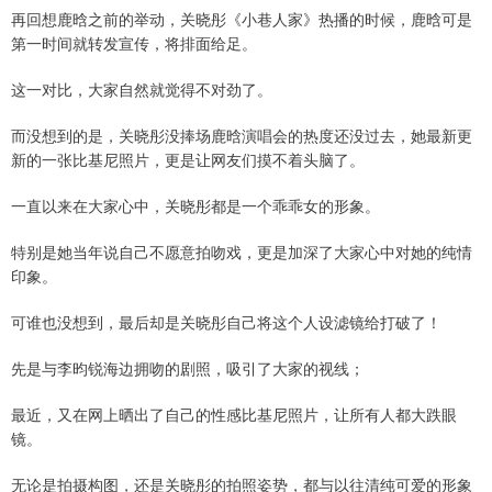
再回想鹿晗之前的举动，关晓彤《小巷人家》热播的时候，鹿晗可是
第一时间就转发宣传，将排面给足。
这一对比，大家自然就觉得不对劲了。
而没想到的是，关晓彤没捧场鹿晗演唱会的热度还没过去，她最新更
新的一张比基尼照片，更是让网友们摸不着头脑了。
一直以来在大家心中，关晓彤都是一个乖乖女的形象。
特别是她当年说自己不愿意拍吻戏，更是加深了大家心中对她的纯情
印象。
可谁也没想到，最后却是关晓彤自己将这个人设滤镜给打破了！
先是与李昀锐海边拥吻的剧照，吸引了大家的视线；
最近，又在网上晒出了自己的性感比基尼照片，让所有人都大跌眼
镜。
无论是拍摄构图，还是关晓彤的拍照姿势，都与以往清纯可爱的形象