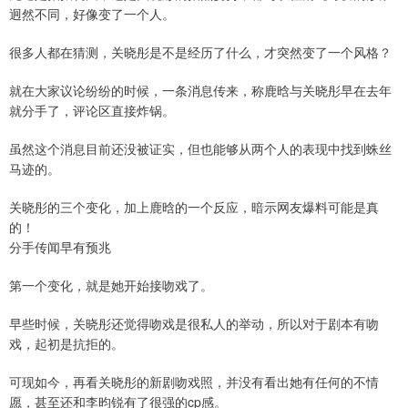
迥然不同，好像变了一个人。
很多人都在猜测，关晓彤是不是经历了什么，才突然变了一个风格？
就在大家议论纷纷的时候，一条消息传来，称鹿晗与关晓彤早在去年
就分手了，评论区直接炸锅。
虽然这个消息目前还没被证实，但也能够从两个人的表现中找到蛛丝
马迹的。
关晓彤的三个变化，加上鹿晗的一个反应，暗示网友爆料可能是真
的！
分手传闻早有预兆
第一个变化，就是她开始接吻戏了。
早些时候，关晓彤还觉得吻戏是很私人的举动，所以对于剧本有吻
戏，起初是抗拒的。
可现如今，再看关晓彤的新剧吻戏照，并没有看出她有任何的不情
愿，甚至还和李昀锐有了很强的cp感。