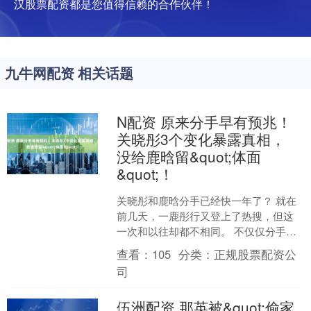
汉股票配资都是您值得信赖的合作伙伴！
九牛网配资 相关话题
N配资 原来分手早有预兆！
关晓彤3个变化暴露真相，
没给鹿晗留&quot;体面
&quot;！
关晓彤和鹿晗分手已经快一年了？ 就在
前几天，一鹿彤行又登上了热搜，但这
一次和以往却都不相同。 不仅仅分手传
闻继续被扒，更有人直接爆料，其实关
查看：
105
分类：
正规股票配资公
晓彤和鹿晗早就分手了....
司
伍洲配资 那英被&quot;偷家