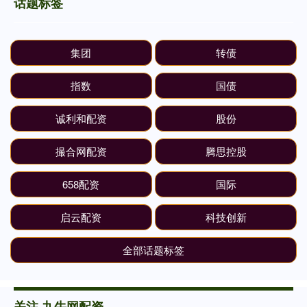
话题标签
集团
转债
指数
国债
诚利和配资
股份
撮合网配资
腾思控股
658配资
国际
启云配资
科技创新
全部话题标签
关注 九牛网配资