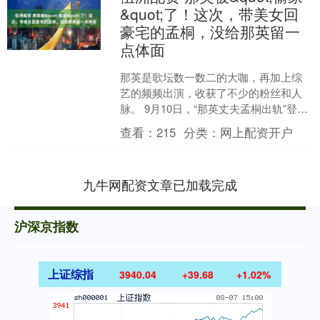
&quot;了！这次，带美女回
豪宅的孟桐，没给那英留一
点体面
那英是歌坛数一数二的大咖，再加上综
艺的频频出演，收获了不少的粉丝和人
脉。 9月10日，“那英丈夫孟桐出轨”登上
热搜，立马炸开了锅，也让孟桐的人设
查看：
215
分类：
网上配资开户
瞬间倒塌。 曾经....
九牛网配资文章已加载完成
沪深京指数
上证综指
3940.04
+39.68
+1.02%