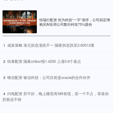
恒瑞行配资 恒为科技“一字”涨停，公司拟定增
购买AI应用公司数珩科技75%股份
​成泉策略 港元拆息涨跌不一 隔夜拆息跌至2.60512厘
1
​恒泰配资 隔夜shibor报1.4250 上涨0.6个基点
2
​唯信配资 银信科技：公司目前是oracle的合作伙伴
3
​闪电配资 肝不好，晚上睡觉有5种表现，若一个不占，恭喜你
4
肝脏还不错