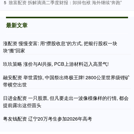
​致富配资 拆解滴滴二季度财报：卸掉包袱 海外继续“奔跑”
5
最新文章
涨配资 慢慢变富: 用“攒股收息”的方式, 把银行股权一块
块“搬”回家
玖玖策略 涨价与AI共振, PCB上游材料迈入高景气!
融安配资 举世震惊, 中国祭出终极王牌! 2800公里世界级锂矿
带横空出世
日进金配资 一只股票, 但凡要走出一波像模像样的行情, 都会
提前露出这些苗头
粤友钱配资 辽宁20万考生参加2026年高考