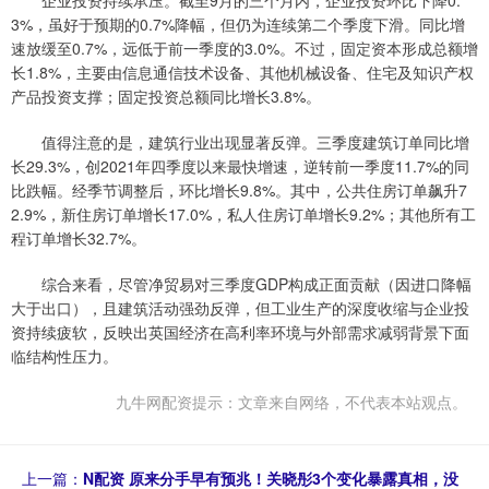
企业投资持续承压。截至9月的三个月内，企业投资环比下降0.
3%，虽好于预期的0.7%降幅，但仍为连续第二个季度下滑。同比增
速放缓至0.7%，远低于前一季度的3.0%。不过，固定资本形成总额增
长1.8%，主要由信息通信技术设备、其他机械设备、住宅及知识产权
产品投资支撑；固定投资总额同比增长3.8%。
值得注意的是，建筑行业出现显著反弹。三季度建筑订单同比增
长29.3%，创2021年四季度以来最快增速，逆转前一季度11.7%的同
比跌幅。经季节调整后，环比增长9.8%。其中，公共住房订单飙升7
2.9%，新住房订单增长17.0%，私人住房订单增长9.2%；其他所有工
程订单增长32.7%。
综合来看，尽管净贸易对三季度GDP构成正面贡献（因进口降幅
大于出口），且建筑活动强劲反弹，但工业生产的深度收缩与企业投
资持续疲软，反映出英国经济在高利率环境与外部需求减弱背景下面
临结构性压力。
九牛网配资提示：文章来自网络，不代表本站观点。
上一篇：
N配资 原来分手早有预兆！关晓彤3个变化暴露真相，没