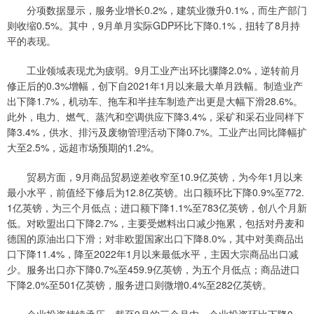
分项数据显示，服务业增长0.2%，建筑业微升0.1%，而生产部门
则收缩0.5%。其中，9月单月实际GDP环比下降0.1%，扭转了8月持
平的表现。
工业领域表现尤为疲弱。9月工业产出环比骤降2.0%，逆转前月
修正后的0.3%增幅，创下自2021年1月以来最大单月跌幅。制造业产
出下降1.7%，机动车、拖车和半挂车制造产出更是大幅下滑28.6%。
此外，电力、燃气、蒸汽和空调供应下降3.4%，采矿和采石业同样下
降3.4%，供水、排污及废物管理活动下降0.7%。工业产出同比降幅扩
大至2.5%，远超市场预期的1.2%。
贸易方面，9月商品贸易逆差收窄至10.9亿英镑，为今年1月以来
最小水平，前值经下修后为12.8亿英镑。出口额环比下降0.9%至772.
1亿英镑，为三个月低点；进口额下降1.1%至783亿英镑，创八个月新
低。对欧盟出口下降2.7%，主要受燃料出口减少拖累，包括对丹麦和
德国的原油出口下滑；对非欧盟国家出口下降8.0%，其中对美商品出
口下降11.4%，降至2022年1月以来最低水平，主因大宗商品出口减
少。服务出口亦下降0.7%至459.9亿英镑，为五个月低点；商品进口
下降2.0%至501亿英镑，服务进口则微增0.4%至282亿英镑。