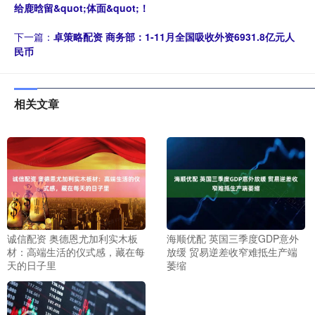
给鹿晗留&quot;体面&quot;！
下一篇：
卓策略配资 商务部：1-11月全国吸收外资6931.8亿元人
民币
相关文章
诚信配资 奥德恩尤加利实木板
海顺优配 英国三季度GDP意外
材：高端生活的仪式感，藏在每
放缓 贸易逆差收窄难抵生产端
天的日子里
萎缩