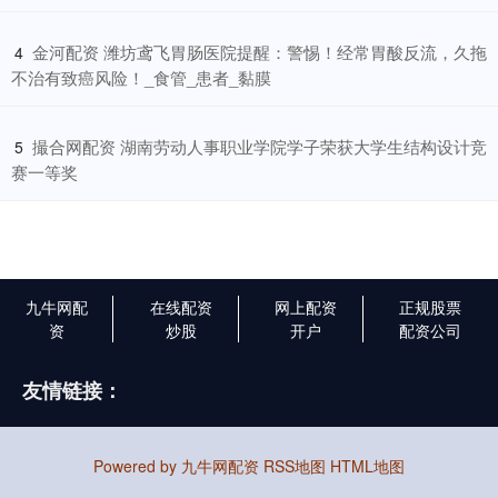
​金河配资 潍坊鸢飞胃肠医院提醒：警惕！经常胃酸反流，久拖
4
不治有致癌风险！_食管_患者_黏膜
​撮合网配资 湖南劳动人事职业学院学子荣获大学生结构设计竞
5
赛一等奖
九牛网配
在线配资
网上配资
正规股票
资
炒股
开户
配资公司
友情链接：
Powered by
九牛网配资
RSS地图
HTML地图