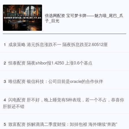
倍选网配资 宝可梦卡牌——魅力喵_尾巴_爪
子_目光
​成泉策略 港元拆息涨跌不一 隔夜拆息跌至2.60512厘
1
​恒泰配资 隔夜shibor报1.4250 上涨0.6个基点
2
​唯信配资 银信科技：公司目前是oracle的合作伙伴
3
​闪电配资 肝不好，晚上睡觉有5种表现，若一个不占，恭喜你
4
肝脏还不错
​致富配资 拆解滴滴二季度财报：卸掉包袱 海外继续“奔跑”
5