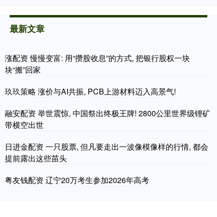
最新文章
涨配资 慢慢变富: 用“攒股收息”的方式, 把银行股权一块
块“搬”回家
玖玖策略 涨价与AI共振, PCB上游材料迈入高景气!
融安配资 举世震惊, 中国祭出终极王牌! 2800公里世界级锂矿
带横空出世
日进金配资 一只股票, 但凡要走出一波像模像样的行情, 都会
提前露出这些苗头
粤友钱配资 辽宁20万考生参加2026年高考