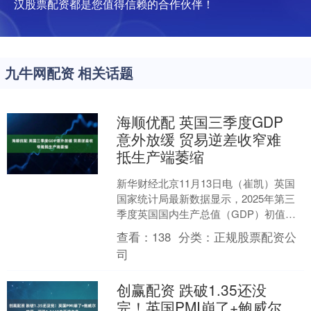
汉股票配资都是您值得信赖的合作伙伴！
九牛网配资 相关话题
海顺优配 英国三季度GDP
意外放缓 贸易逆差收窄难
抵生产端萎缩
新华财经北京11月13日电（崔凯）英国
国家统计局最新数据显示，2025年第三
季度英国国内生产总值（GDP）初值环
比增长0.1%，较第二季度的0.3%明显放
查看：
138
分类：
正规股票配资公
缓，亦....
司
创赢配资 跌破1.35还没
完！英国PMI崩了+鲍威尔