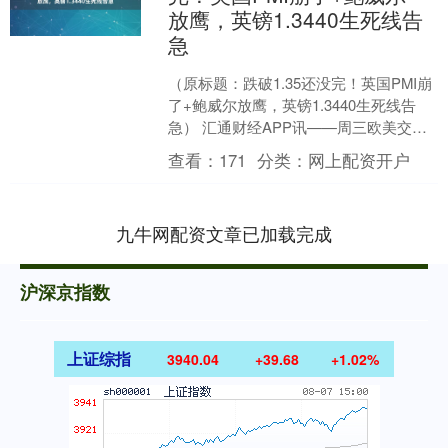
放鹰，英镑1.3440生死线告
急
（原标题：跌破1.35还没完！英国PMI崩
了+鲍威尔放鹰，英镑1.3440生死线告
急） 汇通财经APP讯——周三欧美交易
时段，英镑兑美元汇率下探至1.3445
查看：
171
分类：
网上配资开户
附....
九牛网配资文章已加载完成
沪深京指数
上证综指
3940.04
+39.68
+1.02%