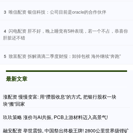
​唯信配资 银信科技：公司目前是oracle的合作伙伴
3
​闪电配资 肝不好，晚上睡觉有5种表现，若一个不占，恭喜你
4
肝脏还不错
​致富配资 拆解滴滴二季度财报：卸掉包袱 海外继续“奔跑”
5
最新文章
涨配资 慢慢变富: 用“攒股收息”的方式, 把银行股权一块
块“搬”回家
玖玖策略 涨价与AI共振, PCB上游材料迈入高景气!
融安配资 举世震惊, 中国祭出终极王牌! 2800公里世界级锂矿