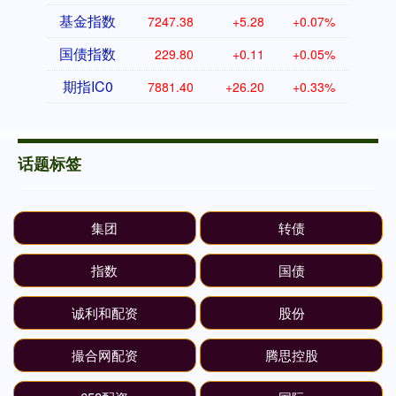
基金指数
7247.38
+5.28
+0.07%
国债指数
229.80
+0.11
+0.05%
期指IC0
7881.40
+26.20
+0.33%
话题标签
集团
转债
指数
国债
诚利和配资
股份
撮合网配资
腾思控股