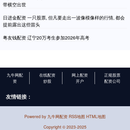
带横空出世
日进金配资 一只股票, 但凡要走出一波像模像样的行情, 都会
提前露出这些苗头
粤友钱配资 辽宁20万考生参加2026年高考
九牛网配
在线配资
网上配资
正规股票
资
炒股
开户
配资公司
友情链接：
Powered by
九牛网配资
RSS地图
HTML地图
Copyright
© 2023-2025