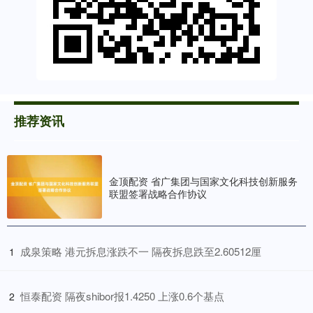
推荐资讯
金顶配资 省广集团与国家文化科技创新服务
联盟签署战略合作协议
​成泉策略 港元拆息涨跌不一 隔夜拆息跌至2.60512厘
1
​恒泰配资 隔夜shibor报1.4250 上涨0.6个基点
2