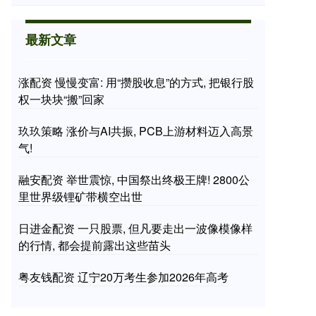
最新文章
涨配资 慢慢变富: 用“攒股收息”的方式, 把银行股
权一块块“搬”回家
玖玖策略 涨价与AI共振, PCB上游材料迈入高景
气!
融安配资 举世震惊, 中国祭出终极王牌! 2800公
里世界级锂矿带横空出世
日进金配资 一只股票, 但凡要走出一波像模像样
的行情, 都会提前露出这些苗头
粤友钱配资 辽宁20万考生参加2026年高考