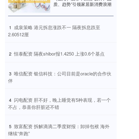
质、趋势”引领家居新消费浪潮
​成泉策略 港元拆息涨跌不一 隔夜拆息跌至
1
2.60512厘
​恒泰配资 隔夜shibor报1.4250 上涨0.6个基点
2
​唯信配资 银信科技：公司目前是oracle的合作伙
3
伴
​闪电配资 肝不好，晚上睡觉有5种表现，若一个
4
不占，恭喜你肝脏还不错
​致富配资 拆解滴滴二季度财报：卸掉包袱 海外
5
继续“奔跑”