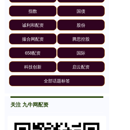
指数
国债
诚利和配资
股份
撮合网配资
腾思控股
658配资
国际
科技创新
启云配资
全部话题标签
关注 九牛网配资