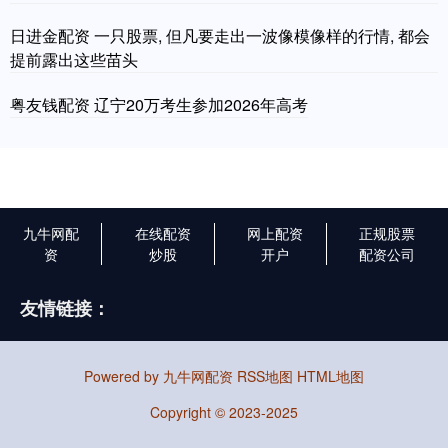
日进金配资 一只股票, 但凡要走出一波像模像样的行情, 都会
提前露出这些苗头
粤友钱配资 辽宁20万考生参加2026年高考
九牛网配
在线配资
网上配资
正规股票
资
炒股
开户
配资公司
友情链接：
Powered by
九牛网配资
RSS地图
HTML地图
Copyright
© 2023-2025