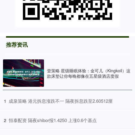
推荐资讯
壹策略 星级睡眠体验：金可儿（Kingkoil）这
款床垫让你每晚都像在五星级酒店度假
​成泉策略 港元拆息涨跌不一 隔夜拆息跌至2.60512厘
1
​恒泰配资 隔夜shibor报1.4250 上涨0.6个基点
2