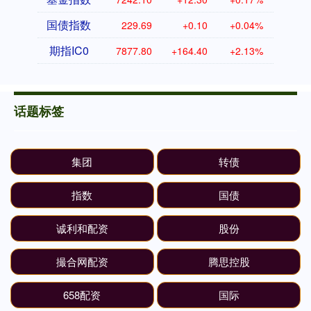
国债指数
229.69
+0.10
+0.04%
期指IC0
7877.80
+164.40
+2.13%
话题标签
集团
转债
指数
国债
诚利和配资
股份
撮合网配资
腾思控股
658配资
国际