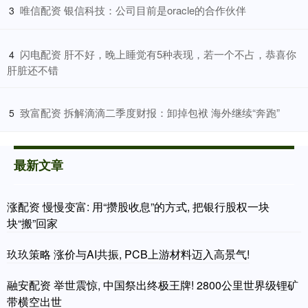
​唯信配资 银信科技：公司目前是oracle的合作伙伴
3
​闪电配资 肝不好，晚上睡觉有5种表现，若一个不占，恭喜你
4
肝脏还不错
​致富配资 拆解滴滴二季度财报：卸掉包袱 海外继续“奔跑”
5
最新文章
涨配资 慢慢变富: 用“攒股收息”的方式, 把银行股权一块
块“搬”回家
玖玖策略 涨价与AI共振, PCB上游材料迈入高景气!
融安配资 举世震惊, 中国祭出终极王牌! 2800公里世界级锂矿
带横空出世