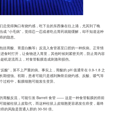
们总觉得胸口有烧灼感，吃下去的东西像在往上涌，尤其到了晚
成 “小毛病”，觉得忍一忍或者吃点胃药就能缓解，却不知道这种
致癌的隐患。
包括胃酸、胃蛋白酶等）反流入食管甚至口腔的一种疾病。正常情
它在进食时打开，让食物进入胃里，其他时候则紧密关闭，防止胃内容
就会趁机逆流而上，对食管黏膜造成刺激和损伤。
”，算不上严重的病。事实上，胃酸的 pH 值通常在 0.9-1.8 之
长期侵蚀。初期，患者可能只是感到胸骨后烧灼感、反酸、嗳气等
个过程中，黏膜细胞可能发生变异。
反流，可能引发 Barrett 食管 —— 这是一种食管黏膜的癌前
可能被柱状上皮取代，而这种柱状上皮细胞更容易发生癌变，最终
癌的风险是普通人群的 30-50 倍。