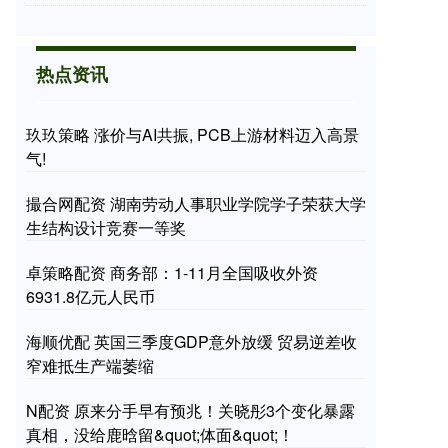
热点资讯
玖玖策略 涨价与AI共振, PCB上游材料迈入高景
气!
撮合网配资 湖南劳动人事职业学院学子荣获大学
生结构设计竞赛一等奖
卓策略配资 商务部：1-11月全国吸收外资
6931.8亿元人民币
海顺优配 英国三季度GDP意外放缓 贸易逆差收
窄难抵生产端萎缩
N配资 原来分手早有预兆！关晓彤3个变化暴露
真相，没给鹿晗留&quot;体面&quot;！