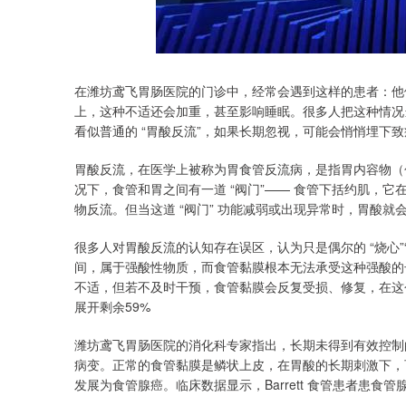
在潍坊鸢飞胃肠医院的门诊中，经常会遇到这样的患者：他
上，这种不适还会加重，甚至影响睡眠。很多人把这种情况当
看似普通的 “胃酸反流”，如果长期忽视，可能会悄悄埋下
胃酸反流，在医学上被称为胃食管反流病，是指胃内容物（
况下，食管和胃之间有一道 “阀门”—— 食管下括约肌，
物反流。但当这道 “阀门” 功能减弱或出现异常时，胃酸
很多人对胃酸反流的认知存在误区，认为只是偶尔的 “烧心”“反酸
间，属于强酸性物质，而食管黏膜根本无法承受这种强酸的
不适，但若不及时干预，食管黏膜会反复受损、修复，在这
展开剩余59%
潍坊鸢飞胃肠医院的消化科专家指出，长期未得到有效控制的胃酸
病变。正常的食管黏膜是鳞状上皮，在胃酸的长期刺激下，
发展为食管腺癌。临床数据显示，Barrett 食管患者患食管腺