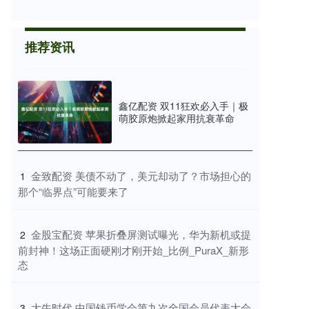
推荐资讯
鑫亿配资 双11狂欢必入手｜极
萌胶原炮掀起家用抗衰革命
​金致配资 美债不动了，美元却动了？市场担心的
1
那个“临界点”可能要来了
​金股宝配资 苹果折叠屏测试曝光，华为新机或提
2
前封神！这场正面硬刚才刚开始_比例_PuraX_新形
态
​大牛时代 中国钱币学会第九次全国会员代表大会
3