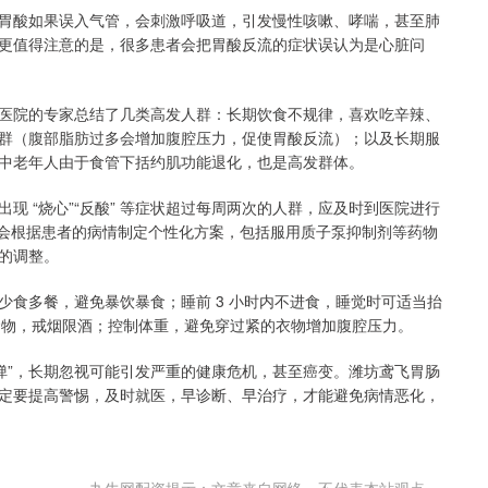
胃酸如果误入气管，会刺激呼吸道，引发慢性咳嗽、哮喘，甚至肺
更值得注意的是，很多患者会把胃酸反流的症状误认为是心脏问
医院的专家总结了几类高发人群：长期饮食不规律，喜欢吃辛辣、
群（腹部脂肪过多会增加腹腔压力，促使胃酸反流）；以及长期服
中老年人由于食管下括约肌功能退化，也是高发群体。
 “烧心”“反酸” 等症状超过每周两次的人群，应及时到医院进行
生会根据患者的病情制定个性化方案，包括服用质子泵抑制剂等药物
的调整。
食多餐，避免暴饮暴食；睡前 3 小时内不进食，睡觉时可适当抬
的食物，戒烟限酒；控制体重，避免穿过紧的衣物增加腹腔压力。
炸弹”，长期忽视可能引发严重的健康危机，甚至癌变。潍坊鸢飞胃肠
，一定要提高警惕，及时就医，早诊断、早治疗，才能避免病情恶化，