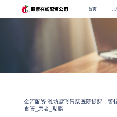
首页
九
金河配资 潍坊鸢飞胃肠医院提醒：警
食管_患者_黏膜