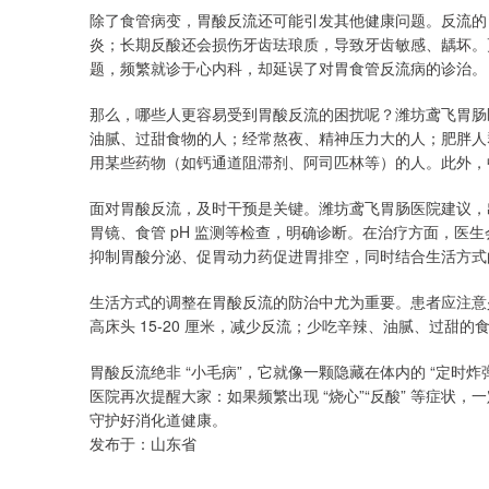
除了食管病变，胃酸反流还可能引发其他健康问题。反流的
炎；长期反酸还会损伤牙齿珐琅质，导致牙齿敏感、龋坏。
题，频繁就诊于心内科，却延误了对胃食管反流病的诊治。
那么，哪些人更容易受到胃酸反流的困扰呢？潍坊鸢飞胃肠
油腻、过甜食物的人；经常熬夜、精神压力大的人；肥胖人
用某些药物（如钙通道阻滞剂、阿司匹林等）的人。此外，
面对胃酸反流，及时干预是关键。潍坊鸢飞胃肠医院建议，出现
胃镜、食管 pH 监测等检查，明确诊断。在治疗方面，医
抑制胃酸分泌、促胃动力药促进胃排空，同时结合生活方式
生活方式的调整在胃酸反流的防治中尤为重要。患者应注意少
高床头 15-20 厘米，减少反流；少吃辛辣、油腻、过甜
胃酸反流绝非 “小毛病”，它就像一颗隐藏在体内的 “定时
医院再次提醒大家：如果频繁出现 “烧心”“反酸” 等症状
守护好消化道健康。
发布于：山东省