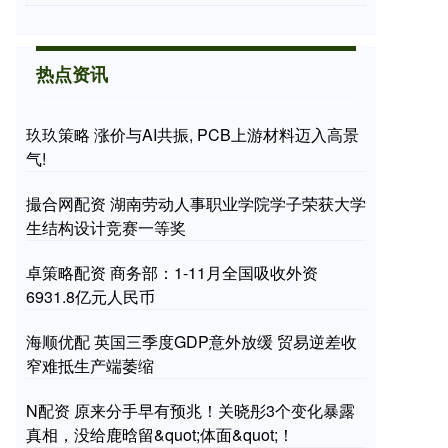
热点资讯
玖玖策略 涨价与AI共振, PCB上游材料迈入高景
气!
撮合网配资 湖南劳动人事职业学院学子荣获大学
生结构设计竞赛一等奖
卓策略配资 商务部：1-11月全国吸收外资
6931.8亿元人民币
海顺优配 英国三季度GDP意外放缓 贸易逆差收
窄难抵生产端萎缩
N配资 原来分手早有预兆！关晓彤3个变化暴露
真相，没给鹿晗留&quot;体面&quot;！