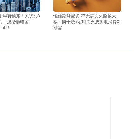
分手早有预兆！关晓彤3
恒信期货配资 27天忘关火险酿大
相，没给鹿晗留
祸！防干烧+定时关火成厨电消费新
uot;！
刚需