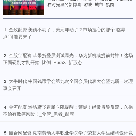
在时光里的新惊喜_游戏_城市_氛围
​金致配资 美债不动了，美元却动了？市场担心的那个“临界
1
点”可能要来了
​金股宝配资 苹果折叠屏测试曝光，华为新机或提前封神！这场
2
正面硬刚才刚开始_比例_PuraX_新形态
​大牛时代 中国钱币学会第九次全国会员代表大会暨九届一次理
3
事会召开
​金河配资 潍坊鸢飞胃肠医院提醒：警惕！经常胃酸反流，久拖
4
不治有致癌风险！_食管_患者_黏膜
​撮合网配资 湖南劳动人事职业学院学子荣获大学生结构设计竞
5