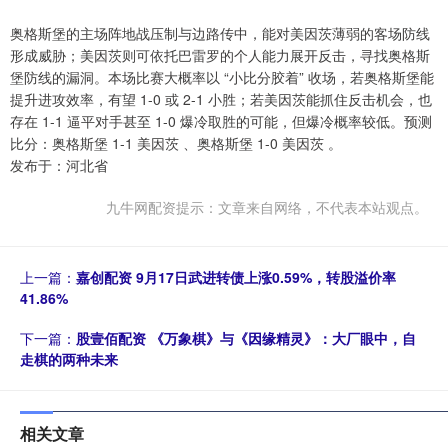
奥格斯堡的主场阵地战压制与边路传中，能对美因茨薄弱的客场防线
形成威胁；美因茨则可依托巴雷罗的个人能力展开反击，寻找奥格斯
堡防线的漏洞。本场比赛大概率以 “小比分胶着” 收场，若奥格斯堡能
提升进攻效率，有望 1-0 或 2-1 小胜；若美因茨能抓住反击机会，也
存在 1-1 逼平对手甚至 1-0 爆冷取胜的可能，但爆冷概率较低。预测
比分：奥格斯堡 1-1 美因茨 、奥格斯堡 1-0 美因茨 。
发布于：河北省
九牛网配资提示：文章来自网络，不代表本站观点。
上一篇：
嘉创配资 9月17日武进转债上涨0.59%，转股溢价率
41.86%
下一篇：
股壹佰配资 《万象棋》与《因缘精灵》：大厂眼中，自
走棋的两种未来
相关文章