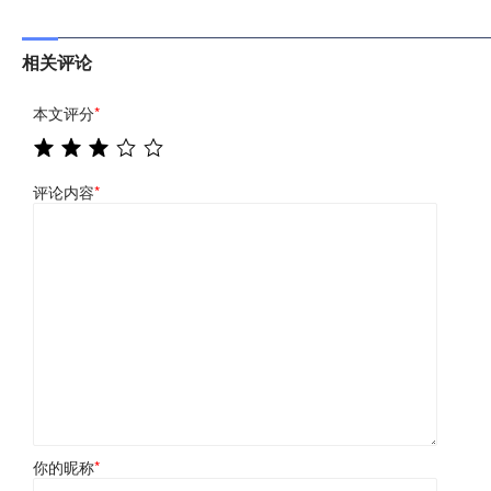
相关评论
本文评分
*
评论内容
*
你的昵称
*