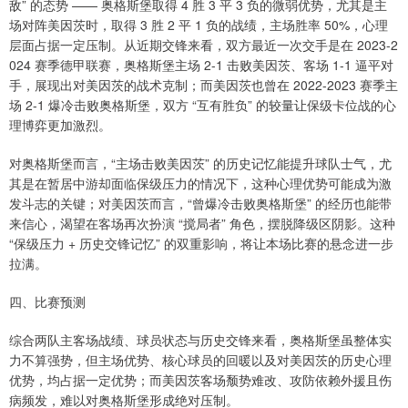
敌” 的态势 —— 奥格斯堡取得 4 胜 3 平 3 负的微弱优势，尤其是主
场对阵美因茨时，取得 3 胜 2 平 1 负的战绩，主场胜率 50%，心理
层面占据一定压制。从近期交锋来看，双方最近一次交手是在 2023-2
024 赛季德甲联赛，奥格斯堡主场 2-1 击败美因茨、客场 1-1 逼平对
手，展现出对美因茨的战术克制；而美因茨也曾在 2022-2023 赛季主
场 2-1 爆冷击败奥格斯堡，双方 “互有胜负” 的较量让保级卡位战的心
理博弈更加激烈。
对奥格斯堡而言，“主场击败美因茨” 的历史记忆能提升球队士气，尤
其是在暂居中游却面临保级压力的情况下，这种心理优势可能成为激
发斗志的关键；对美因茨而言，“曾爆冷击败奥格斯堡” 的经历也能带
来信心，渴望在客场再次扮演 “搅局者” 角色，摆脱降级区阴影。这种
“保级压力 + 历史交锋记忆” 的双重影响，将让本场比赛的悬念进一步
拉满。
四、比赛预测
综合两队主客场战绩、球员状态与历史交锋来看，奥格斯堡虽整体实
力不算强势，但主场优势、核心球员的回暖以及对美因茨的历史心理
优势，均占据一定优势；而美因茨客场颓势难改、攻防依赖外援且伤
病频发，难以对奥格斯堡形成绝对压制。