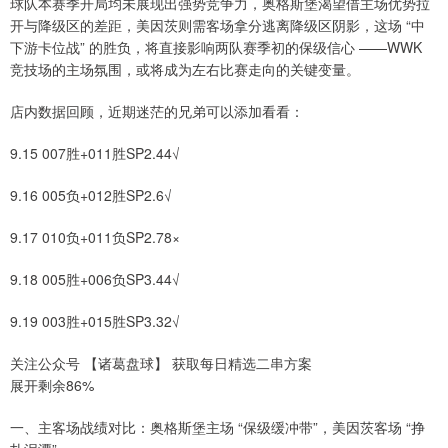
球队本赛季开局均未展现出强势竞争力，奥格斯堡渴望借主场优势拉
开与降级区的差距，美因茨则需客场拿分逃离降级区阴影，这场 “中
下游卡位战” 的胜负，将直接影响两队赛季初的保级信心 ——WWK
竞技场的主场氛围，或将成为左右比赛走向的关键变量。
店内数据回顾，近期迷茫的兄弟可以添加看看：
9.15 007胜+011胜SP2.44√
9.16 005负+012胜SP2.6√
9.17 010负+011负SP2.78×
9.18 005胜+006负SP3.44√
9.19 003胜+015胜SP3.32√
关注公众号 【诸葛盘球】 获取每日精选二串方案
展开剩余86%
一、主客场战绩对比：奥格斯堡主场 “保级缓冲带”，美因茨客场 “挣