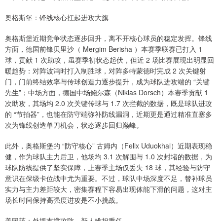
奥格斯堡：锋线核心扛起进攻大旗
奥格斯堡近期竞争状态逐步回升，离不开核心球员的稳定发挥。锋线
方面，德国前锋贝里沙（ Mergim Berisha ）本赛季联赛已打入 1
球，贡献 1 次助攻，虽赛季初状态起伏，但近 2 场比赛展现出明显回
暖趋势：对阵波鸿时打入制胜球，对阵多特蒙德时完成 2 次关键射
门，门前终结效率与传球创造力逐步提升，成为球队进攻端的 “关键
先生”；中场方面，德国中场鲍尔森（Niklas Dorsch）本赛季贡献 1
次助攻，其场均 2.0 次关键传球与 1.7 次拦截的数据，既是球队进攻
的 “节拍器”，也能在防守端弥补防线漏洞，近期更是通过精准直塞多
次为锋线创造单刀机会，状态逐步回归巅峰。
此外，奥格斯堡的 “防守核心” 古姆内（Felix Uduokhai）近期表现稳
健，作为球队主力后卫，他场均 3.1 次解围与 1.0 次封堵的数据，为
球队防线提供了坚实保障，上赛季主场仅丢失 18 球，其经验与防守
意识在保级卡位战中尤为重要。不过，球队中场深度不足，替补球员
实力与主力差距较大，密集赛程下容易出现体能下滑的问题，这对主
场长时间保持高强度进攻是不小挑战。
美因茨：外援支撑攻防，新人难担重任