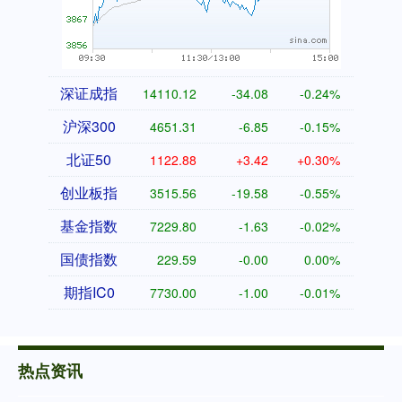
深证成指
14110.12
-34.08
-0.24%
沪深300
4651.31
-6.85
-0.15%
北证50
1122.88
+3.42
+0.30%
创业板指
3515.56
-19.58
-0.55%
基金指数
7229.80
-1.63
-0.02%
国债指数
229.59
-0.00
0.00%
期指IC0
7730.00
-1.00
-0.01%
热点资讯