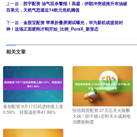
上一篇：
胜宇配资 油气双杀警报！高盛：伊朗冲突或推升布油破
百美元，天然气恐逼近74欧元危机阈值
下一篇：
金股宝配资 苹果折叠屏测试曝光，华为新机或提前封
神！这场正面硬刚才刚开始_比例_PuraX_新形态
相关文章
嘉创配资 9月17日武进转债上涨
恒信期货配资 27天忘关火险酿
0.59%，转股溢价率41.86%
大祸！防干烧+定时关火成厨电
消费新刚需