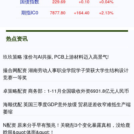
国债指数
229.69
+0.10
+0.04%
期指IC0
7877.80
+164.40
+2.13%
热点资讯
玖玖策略 涨价与AI共振, PCB上游材料迈入高景气!
撮合网配资 湖南劳动人事职业学院学子荣获大学生结构设计
竞赛一等奖
卓策略配资 商务部：1-11月全国吸收外资6931.8亿元人民币
海顺优配 英国三季度GDP意外放缓 贸易逆差收窄难抵生产端
萎缩
N配资 原来分手早有预兆！关晓彤3个变化暴露真相，没给鹿
晗留&quot;体面&quot;！