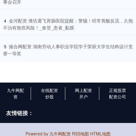
事会召开
​金河配资 潍坊鸢飞胃肠医院提醒：警惕！经常胃酸反流，久拖
4
不治有致癌风险！_食管_患者_黏膜
​撮合网配资 湖南劳动人事职业学院学子荣获大学生结构设计竞
5
赛一等奖
九牛网配
在线配资
网上配资
正规股票
资
炒股
开户
配资公司
友情链接：
Powered by
九牛网配资
RSS地图
HTML地图