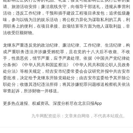
请、旅游活动安排；廉洁底线失守，向领导干部送礼，违规从事营利
活动；违反工作纪律，干预和插手建设工程项目承发包；追求低级趣
味，参与以钱为注的娱乐活动；将公权力异化为谋取私利的工具，利
用职务上的便利，在项目承接、款项结算等方面为他人谋取利益，非
法收受巨额财物。
龙继东严重违反党的政治纪律、廉洁纪律、工作纪律、生活纪律，构
成严重职务违法并涉嫌受贿犯罪，且在党的十八大后不收敛、不收
手，性质恶劣，情节严重，应予严肃处理。依据《中国共产党纪律处
分条例》《中华人民共和国监察法》《中华人民共和国公职人员政务
处分法》等相关规定，经吉安市纪委常委会会议研究并报中共吉安市
委批准，决定给予龙继东开除党籍处分；由吉安市监委给予其开除公
职处分；收缴其违纪违法所得；将其涉嫌犯罪问题移送检察机关依法
审查起诉，所涉财物一并移送。
更多热点速报、权威资讯、深度分析尽在北京日报App
九牛网配资提示：文章来自网络，不代表本站观点。