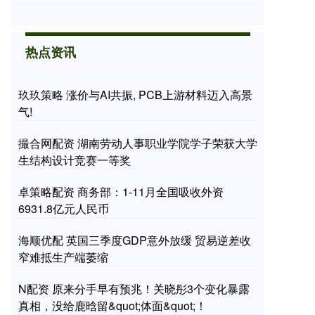
热点资讯
玖玖策略 涨价与AI共振, PCB上游材料迈入高景
气!
撮合网配资 湖南劳动人事职业学院学子荣获大学
生结构设计竞赛一等奖
卓策略配资 商务部：1-11月全国吸收外资
6931.8亿元人民币
海顺优配 英国三季度GDP意外放缓 贸易逆差收
窄难抵生产端萎缩
N配资 原来分手早有预兆！关晓彤3个变化暴露
真相，没给鹿晗留&quot;体面&quot;！