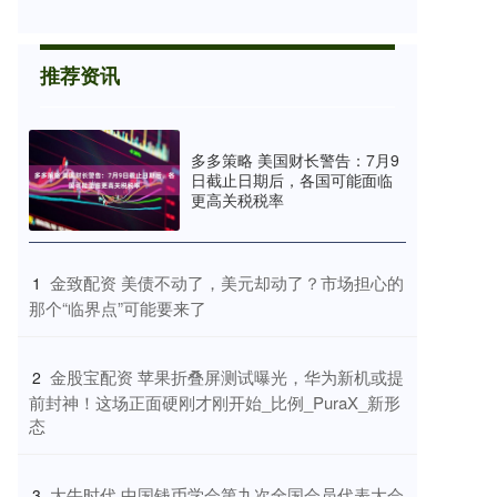
推荐资讯
多多策略 美国财长警告：7月9
日截止日期后，各国可能面临
更高关税税率
​金致配资 美债不动了，美元却动了？市场担心的
1
那个“临界点”可能要来了
​金股宝配资 苹果折叠屏测试曝光，华为新机或提
2
前封神！这场正面硬刚才刚开始_比例_PuraX_新形
态
​大牛时代 中国钱币学会第九次全国会员代表大会
3