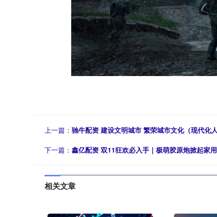
上一篇：
驰牛配资 建设文明城市 繁荣城市文化（现代化
下一篇：
鑫亿配资 双11狂欢必入手｜极萌胶原炮掀起家
相关文章