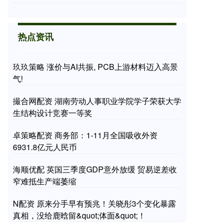
热点资讯
玖玖策略 涨价与AI共振, PCB上游材料迈入高景
气!
撮合网配资 湖南劳动人事职业学院学子荣获大学
生结构设计竞赛一等奖
卓策略配资 商务部：1-11月全国吸收外资
6931.8亿元人民币
海顺优配 英国三季度GDP意外放缓 贸易逆差收
窄难抵生产端萎缩
N配资 原来分手早有预兆！关晓彤3个变化暴露
真相，没给鹿晗留&quot;体面&quot;！