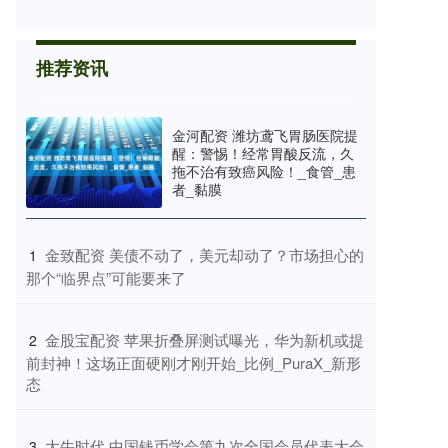
推荐资讯
金河配资 潍坊鸢飞胃肠医院提
醒：警惕！经常胃酸反流，久
拖不治有致癌风险！_食管_患
者_黏膜
​金致配资 美债不动了，美元却动了？市场担心的
1
那个“临界点”可能要来了
​金股宝配资 苹果折叠屏测试曝光，华为新机或提
2
前封神！这场正面硬刚才刚开始_比例_PuraX_新形
态
​大牛时代 中国钱币学会第九次全国会员代表大会
3