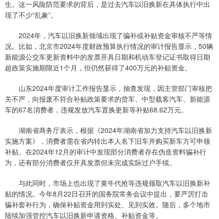
生。这一风险防范要求的背后，是过去汽车以旧换新在具体执行中出
现了不少“乱象”。
2024年，汽车以旧换新领域出现了骗补或补贴资金审核不严等情
况。比如，北京市2024年度财政预算执行情况的审计报告显示，50辆
新能源公交车更新资料中的发票开具日期和机动车登记证书取得日期
超政策实施期限近1个月，但仍然获得了400万元的补贴资金。
山东2024年度审计工作报告显示，抽查发现，因主管部门审核把
关不严，向报废不符合补贴政策要求的货车、中型载客汽车、新能源
车的67名消费者，违规发放汽车置换更新等补贴68.62万元。
湖南省商务厅表示，根据《2024年湖南省加力支持汽车以旧换新
实施方案》，消费者需在省内转出本人名下旧车并购买新车方可申领
补贴。在2024年12月的审计中发现部分消费者存在伪造资料骗补行
为，还有部分消费者仅开具发票但未完成实际过户手续。
与此同时，市场上也出现了黄牛代抢等违规领取汽车以旧换新补
贴的情况。今年8月22日召开的国务院常务会议中提出，要严厉打击
骗补套补行为，确保补贴资金用到实处、见到实效。随后，多个地市
陆续加强管控汽车以旧换新申请资格、补贴资金等。