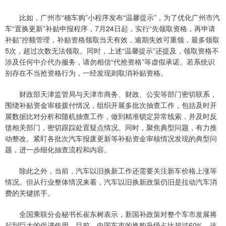
比如，广州市“穗车购”小程序发布“温馨提示”，为了优化广州市汽
车“置换更新”补贴申报程序，7月24日起，实行“先领取资格，再申请
补贴”控额管理，补贴资格领取当天有效，逾期失效可重领，最多领取
5次，超过次数无法领取。同时，上述“温馨提示”还提及，领取资格不
涉及任何中介代办服务，请勿相信“代抢资格”等虚假承诺。若系统识
别存在不当抢资格行为，一经发现则取消补贴资格。
财政部天津监管局与天津市商务、财政、公安等部门密切联系，
围绕补贴资金审核拨付情况，组织开展多批次抽查工作，包括及时开
展数据比对分析和随机抽查工作，做到精准锁定异常线索，并及时反
馈相关部门，密切跟踪处置疑点情况。同时，聚焦典型问题，有力推
动整改。紧盯各批次汽车报废更新等补贴资金审核情况发现的典型问
题，进一步细化抽查流程和内容。
除此之外，当前，汽车以旧换新工作还需要关注新车价格上涨等
情况。但从行业整体情况来看，汽车以旧换新政策仍旧是拉动汽车消
费的关键抓手。
全国乘联分会秘书长崔东树表示，新国补政策对整个车市发展将
起到巨大的促进作用。目前，中国车市的换购升级占比超过60%，这