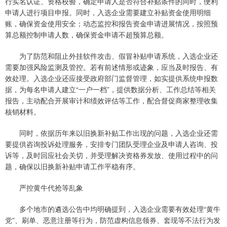
行实名认证、资格校验，确定申请人是否符合补贴条件的同时，便利
申请人进行项目申报。同时，入选企业需要建立补贴资金使用明细
账，确保资金使用安全；动态监控和报告资金申请进展情况，按照预
算总额控制申请人数，确保资金申请不超预算总额。
为了防范和阻止外挂软件攻击、假冒补贴申请系统，入选企业还
需要加强风险监测及管控。若有前述情形或迹象，应当及时报告、有
效处理。入选企业还应接受政府部门监督管理，如实提供系统申报数
据，为每名申请人建立“一户一档”，提供数据分析、工作总结等相关
报告，主动配合开展审计和绩效评估等工作，配合督促商家整理收集
核销材料。
同时，依据历年来以旧换新补贴工作出现的问题，入选企业还需
要提供咨询投诉处理服务，安排专门团队受理企业及申请人咨询、投
诉等，及时回应社会关切，并受理解决资格券发放、使用过程中的问
题，确保以旧换新补贴申请工作平稳有序。
严控黄牛代抢等乱象
多个地市的遴选公告中均明确提到，入选企业需要有效处理“黄牛
党”、刷单、恶意注册等行为，防范虚构信息领券、套现等不法行为发