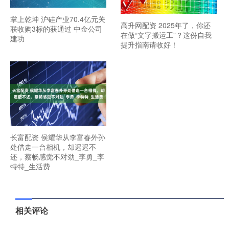
掌上乾坤 沪硅产业70.4亿元关
高升网配资 2025年了，你还
联收购3标的获通过 中金公司
在做“文字搬运工”？这份自我
建功
提升指南请收好！
长富配资 侯耀华从李富春外孙
处借走一台相机，却迟迟不
还，蔡畅感觉不对劲_李勇_李
特特_生活费
相关评论