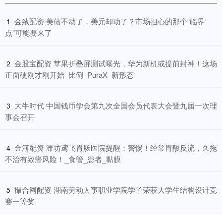
​金致配资 美债不动了，美元却动了？市场担心的那个“临界
1
点”可能要来了
​金股宝配资 苹果折叠屏测试曝光，华为新机或提前封神！这场
2
正面硬刚才刚开始_比例_PuraX_新形态
​大牛时代 中国钱币学会第九次全国会员代表大会暨九届一次理
3
事会召开
​金河配资 潍坊鸢飞胃肠医院提醒：警惕！经常胃酸反流，久拖
4
不治有致癌风险！_食管_患者_黏膜
​撮合网配资 湖南劳动人事职业学院学子荣获大学生结构设计竞
5
赛一等奖