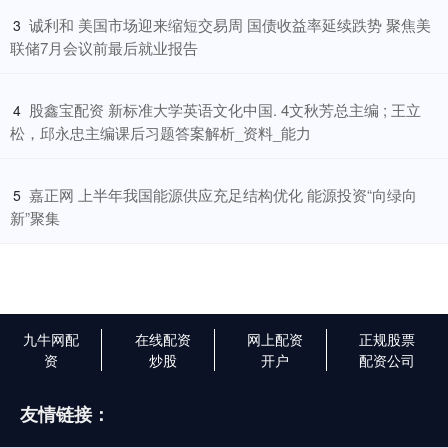
​诚利和 美国市场迎来缩短交易周 国债收益率延续跌势 聚焦美
3
联储7月会议前最后就业报告
​股鑫宝配资 新标准大学英语文化中国. 4文秋芳总主编 ; 王立
4
松，邱永忠主编课后习题答案解析_资料_能力
​嘉正网 上半年我国能源供应充足结构优化 能源投资“向绿向
5
新”聚集
九牛网配
在线配资
网上配资
正规股票
资
炒股
开户
配资公司
友情链接：