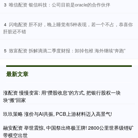
​唯信配资 银信科技：公司目前是oracle的合作伙伴
3
​闪电配资 肝不好，晚上睡觉有5种表现，若一个不占，恭喜你
4
肝脏还不错
​致富配资 拆解滴滴二季度财报：卸掉包袱 海外继续“奔跑”
5
最新文章
涨配资 慢慢变富: 用“攒股收息”的方式, 把银行股权一块
块“搬”回家
玖玖策略 涨价与AI共振, PCB上游材料迈入高景气!
融安配资 举世震惊, 中国祭出终极王牌! 2800公里世界级锂矿
带横空出世