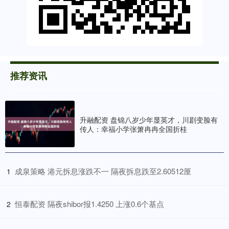
推荐资讯
升融配资 盘锦八岁少年显英才，川剧变脸有
传人：幸福小学张箫冉冉全国折桂
​成泉策略 港元拆息涨跌不一 隔夜拆息跌至2.60512厘
1
​恒泰配资 隔夜shibor报1.4250 上涨0.6个基点
2