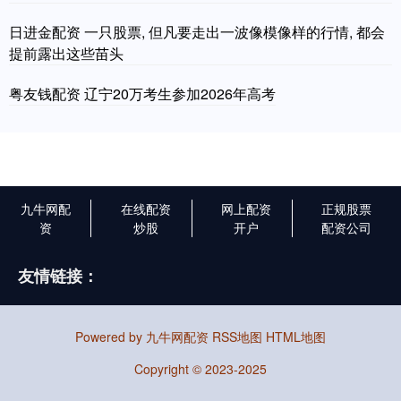
日进金配资 一只股票, 但凡要走出一波像模像样的行情, 都会
提前露出这些苗头
粤友钱配资 辽宁20万考生参加2026年高考
九牛网配
在线配资
网上配资
正规股票
资
炒股
开户
配资公司
友情链接：
Powered by
九牛网配资
RSS地图
HTML地图
Copyright
© 2023-2025