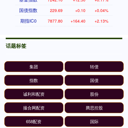
国债指数
229.69
+0.10
+0.04%
期指IC0
7877.80
+164.40
+2.13%
话题标签
集团
转债
指数
国债
诚利和配资
股份
撮合网配资
腾思控股
658配资
国际