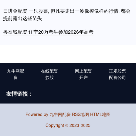
日进金配资 一只股票, 但凡要走出一波像模像样的行情, 都会
提前露出这些苗头
粤友钱配资 辽宁20万考生参加2026年高考
九牛网配
在线配资
网上配资
正规股票
资
炒股
开户
配资公司
友情链接：
Powered by
九牛网配资
RSS地图
HTML地图
Copyright
© 2023-2025