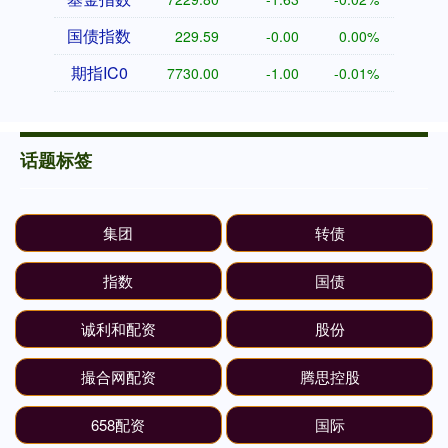
国债指数
229.59
-0.00
0.00%
期指IC0
7730.00
-1.00
-0.01%
话题标签
集团
转债
指数
国债
诚利和配资
股份
撮合网配资
腾思控股
658配资
国际