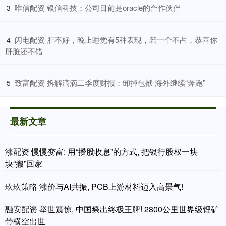
​唯信配资 银信科技：公司目前是oracle的合作伙伴
3
​闪电配资 肝不好，晚上睡觉有5种表现，若一个不占，恭喜你
4
肝脏还不错
​致富配资 拆解滴滴二季度财报：卸掉包袱 海外继续“奔跑”
5
最新文章
涨配资 慢慢变富: 用“攒股收息”的方式, 把银行股权一块
块“搬”回家
玖玖策略 涨价与AI共振, PCB上游材料迈入高景气!
融安配资 举世震惊, 中国祭出终极王牌! 2800公里世界级锂矿
带横空出世