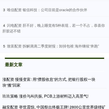
​唯信配资 银信科技：公司目前是oracle的合作伙伴
3
​闪电配资 肝不好，晚上睡觉有5种表现，若一个不占，恭喜你
4
肝脏还不错
​致富配资 拆解滴滴二季度财报：卸掉包袱 海外继续“奔跑”
5
最新文章
涨配资 慢慢变富: 用“攒股收息”的方式, 把银行股权一块
块“搬”回家
玖玖策略 涨价与AI共振, PCB上游材料迈入高景气!
融安配资 举世震惊, 中国祭出终极王牌! 2800公里世界级锂矿