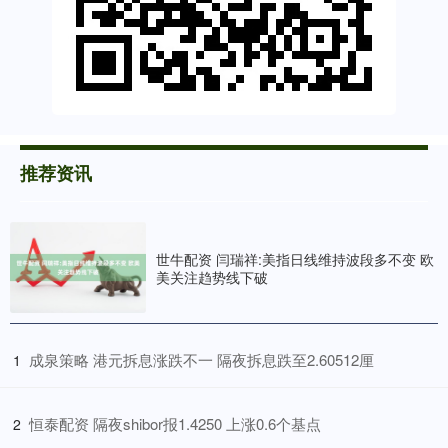
推荐资讯
世牛配资 闫瑞祥:美指日线维持波段多不变 欧
美关注趋势线下破
​成泉策略 港元拆息涨跌不一 隔夜拆息跌至2.60512厘
1
​恒泰配资 隔夜shibor报1.4250 上涨0.6个基点
2