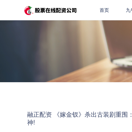
首页
九
融正配资 《嫁金钗》杀出古装剧重围
神!