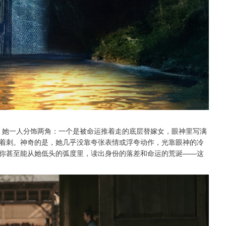
”。她一人分饰两角：一个是被命运推着走的底层替嫁女，眼神里写满
着刺。神奇的是，她几乎没靠夸张表情或浮夸动作，光靠眼神的冷
你甚至能从她低头的弧度里，读出身份的落差和命运的荒诞——这