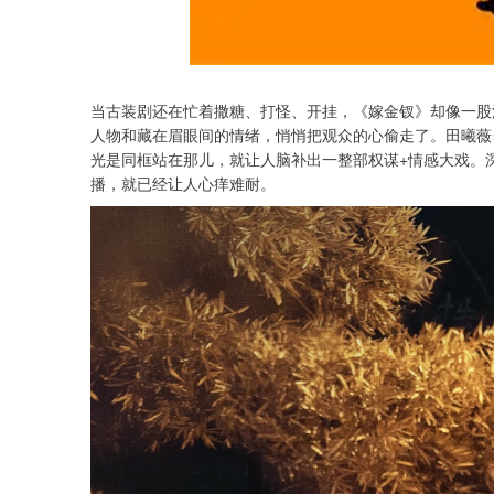
当古装剧还在忙着撒糖、打怪、开挂，《嫁金钗》却像一股
人物和藏在眉眼间的情绪，悄悄把观众的心偷走了。田曦薇
光是同框站在那儿，就让人脑补出一整部权谋+情感大戏。
播，就已经让人心痒难耐。