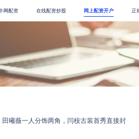
牛网配资
在线配资炒股
网上配资开户
正
：田曦薇一人分饰两角，闫桉古装首秀直接封