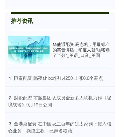
推荐资讯
华盛通配资 高志凯：用最标准
的英音讲话，印度人就“啪嗒矮
了半分”_英语_口音_英国
​恒泰配资 隔夜shibor报1.4250 上涨0.6个基点
1
​财聚配资 前魔兽团队成员全新多人联机力作《秘
2
境战盟》9月19日公测
​金港嘉配资 在中国吸血百年的犹太家族：侵入核
3
心业务，操控主权，已声名狼藉