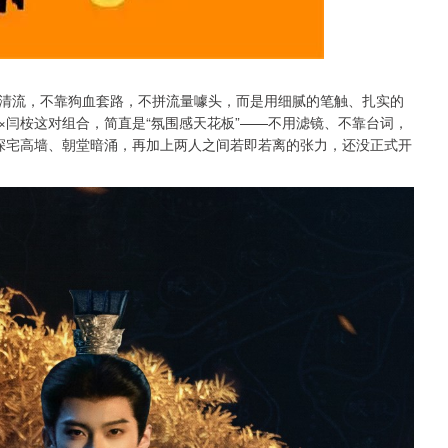
清流，不靠狗血套路，不拼流量噱头，而是用细腻的笔触、扎实的
×闫桉这对组合，简直是“氛围感天花板”——不用滤镜、不靠台词，
深宅高墙、朝堂暗涌，再加上两人之间若即若离的张力，还没正式开