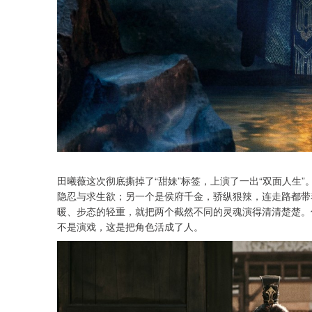
田曦薇这次彻底撕掉了“甜妹”标签，上演了一出“双面人生
隐忍与求生欲；另一个是侯府千金，骄纵狠辣，连走路都带
暖、步态的轻重，就把两个截然不同的灵魂演得清清楚楚。
不是演戏，这是把角色活成了人。