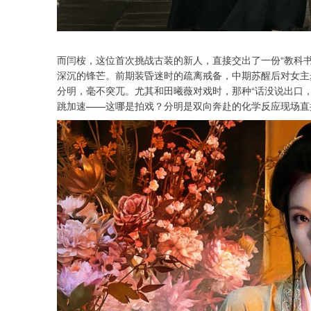
而闫桉，这位首次挑战古装的新人，直接交出了一份“教科
深沉的锋芒。前期装昏迷时的疏离戒备，中期苏醒后对女主
分明，毫不突兀。尤其和田曦薇对戏时，那种“话没说出口
跳加速——这哪是拍戏？分明是双向奔赴的化学反应现场直