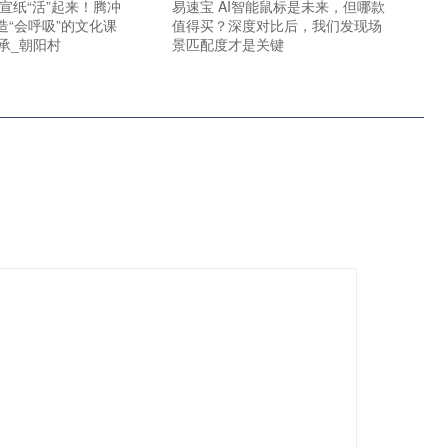
宣纸“活”起来！腾冲
易速宝 AI智能鼠标是未来，但哪款
造“会呼吸”的文化课
值得买？深度对比后，我们发现场
承_朝阳村
景匹配度才是关键