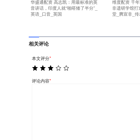
华盛通配资 高志凯：用最标准的英
维度配资 千年
音讲话，印度人就“啪嗒矮了半分”_
非遗研学馆打
英语_口音_英国
堂_腾宣非_传
相关评论
本文评分
*
评论内容
*