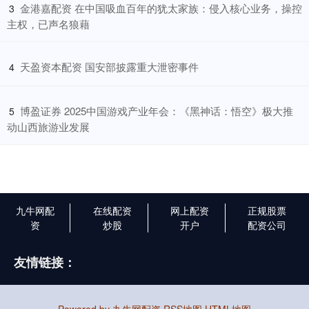
​金港嘉配资 在中国吸血百年的犹太家族：侵入核心业务，操控
3
主权，已声名狼藉
​天盈资本配资 国安部披露重大泄密事件
4
​博盈证券 2025中国游戏产业年会：《黑神话：悟空》极大推
5
动山西旅游业发展
九牛网配
在线配资
网上配资
正规股票
资
炒股
开户
配资公司
友情链接：