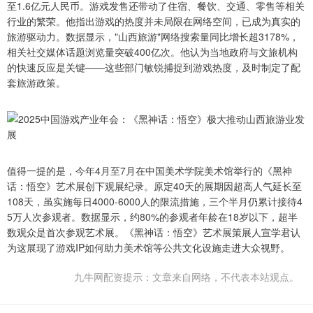
至1.6亿元人民币。游戏发售还带动了住宿、餐饮、交通、零售等相关
行业的繁荣。他指出游戏的热度并未局限在网络空间，已成为真实的
旅游驱动力。数据显示，"山西旅游"网络搜索量同比增长超3178%，
相关社交媒体话题浏览量突破400亿次。他认为当地政府与文旅机构
的快速反应是关键——这些部门敏锐捕捉到游戏热度，及时制定了配
套旅游政策。
值得一提的是，今年4月至7月在中国美术学院美术馆举行的《黑神
话：悟空》艺术展创下观展纪录。原定40天的展期因超高人气延长至
108天，虽实施每日4000-6000人的限流措施，三个半月仍累计接待4
5万人次参观者。数据显示，约80%的参观者年龄在18岁以下，超半
数观众是首次参观艺术展。《黑神话：悟空》艺术展策展人宣学君认
为这展现了游戏IP如何助力美术馆等公共文化设施走进大众视野。
九牛网配资提示：文章来自网络，不代表本站观点。