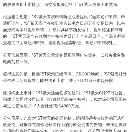
的股票终止上市情形，深交所拟决定终止*ST紫天股票上市交易。
根据相关规定，*ST紫天有权申请听证或者提出书面陈述和申辩。申
请听证的，*ST紫天应当在收到本告知书之日起五个交易日内，以书
面形式向本所提出申请，并载明具体事项及理由。提出陈述和申辩
的，*ST紫天应当在收到本告知书之日起十个交易日内，向深交所提
交相关书面陈述和申辩。逾期视为放弃听证、陈述和申辩权利。
公开信息显示，*ST紫天主营业务是互联网广告业务、云服务业务和
电商贸易业务。
值得注意的是，目前*ST紫天已经停牌。7月20日晚间，*ST紫天对外
公告称，公司股票可能被终止上市，并于7月21日开市起停牌。
除拟终止上市外，*ST紫天还面临多项处罚。*ST紫天6月27日公告，
福建证监局对公司出具《行政处罚事先告知书》，拟对该公司及现任
与过往管理层共12人合计处罚约4000万元。
公告显示，此次对*ST紫天的处罚包括，拒绝阻碍执法行为的正式行
政处罚、财报存在虚假记载等行为的行政处罚事先告知、未按期披露
年报的行政处罚事先告知。2022年、2023年，该公司虚增收入24.99