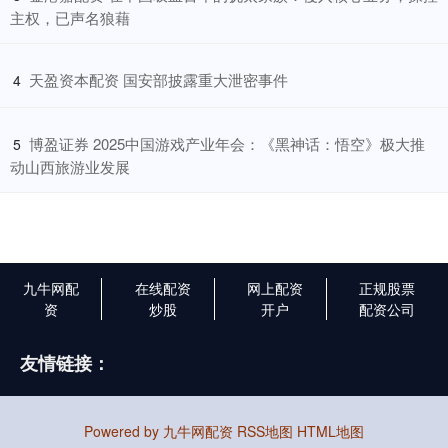
主权，已声名狼藉
​天盈资本配资 国安部披露重大泄密事件
4
​博盈证券 2025中国游戏产业年会：《黑神话：悟空》极大推
5
动山西旅游业发展
九牛网配
在线配资
网上配资
正规股票
资
炒股
开户
配资公司
友情链接：
Powered by
九牛网配资
RSS地图
HTML地图