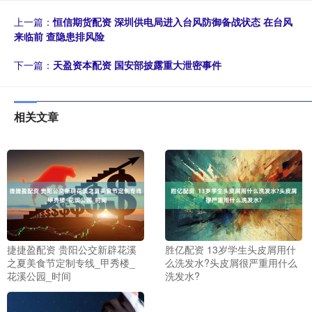
上一篇：
恒信期货配资 深圳供电局进入台风防御备战状态 在台风
来临前 查隐患排风险
下一篇：
天盈资本配资 国安部披露重大泄密事件
相关文章
捷捷盈配资 贵阳公交新辟花溪
胜亿配资 13岁学生头皮屑用什
之夏美食节定制专线_甲秀楼_
么洗发水?头皮屑很严重用什么
花溪公园_时间
洗发水?