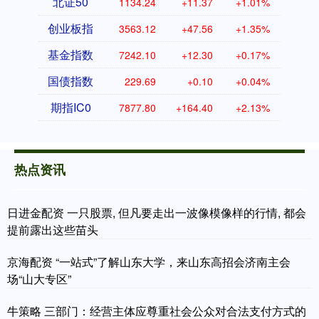
北证50
1134.24
+11.37
+1.01%
创业板指
3563.12
+47.56
+1.35%
基金指数
7242.10
+12.30
+0.17%
国债指数
229.69
+0.10
+0.04%
期指IC0
7877.80
+164.40
+2.13%
热点资讯
日进金配资 一只股票, 但凡要走出一波像模像样的行情, 都会
提前露出这些苗头
京海配资 “一站式”了解山东大学，来山东高招会济南主会
场“山大专区”
牛策略 三部门：经营主体应尊重社会公众对合法支付方式的