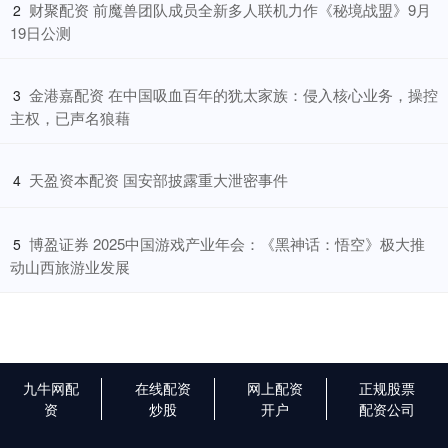
​财聚配资 前魔兽团队成员全新多人联机力作《秘境战盟》9月
2
19日公测
​金港嘉配资 在中国吸血百年的犹太家族：侵入核心业务，操控
3
主权，已声名狼藉
​天盈资本配资 国安部披露重大泄密事件
4
​博盈证券 2025中国游戏产业年会：《黑神话：悟空》极大推
5
动山西旅游业发展
九牛网配
在线配资
网上配资
正规股票
资
炒股
开户
配资公司