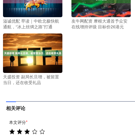
溢诚优配 早读｜中欧北极快航
友牛网配资 摩根大通首予众安
通航，“冰上丝绸之路”打通
在线增持评级 目标价26港元
天盛投资 副局长旦增，被留置
当日，还在收受礼品
相关评论
本文评分
*