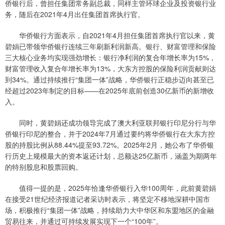
侨银行后，曾担任集团常务副总裁，同样主管环球企业及投资银行业
务，随后在2021年4月出任集团首席执行官。
华侨银行方面表示，自2021年4月担任集团首席执行官以来，黄
碧娟已带领华侨银行连续三年刷新利润新高。银行、财富管理和保险
三大核心业务均实现强劲增长：银行净利润的复合年增长率为15%，
财富管理收入复合年增长率为13%，大东方控股的保险利润贡献则达
到34%。通过持续推行“集团一体”战略，华侨银行正稳步迈向甚至已
经超过2023年制定的目标——在2025年底前创造30亿新币的新增收
入。
同时，黄碧娟还成功领导完成了澳大利亚联邦银行印尼分行与华
侨银行印尼的整合，并于2024年7月通过要约将华侨银行在大东方控
股的持股比例从88.44%提至93.72%。2025年2月，她公布了华侨银
行历史上规模最大的资本返还计划，总额达25亿新币，涵盖为期两年
的特别股息和股票回购。
值得一提的是，2025年恰逢华侨银行入华100周年，此前黄碧娟
在接受21世纪经济报道记者采访时表示，将坚定不移地深耕中国市
场，积极推行“集团一体”战略，持续助力大中华区和东盟地区的金融
贸易往来，并通过可持续发展实现下一个“100年”。