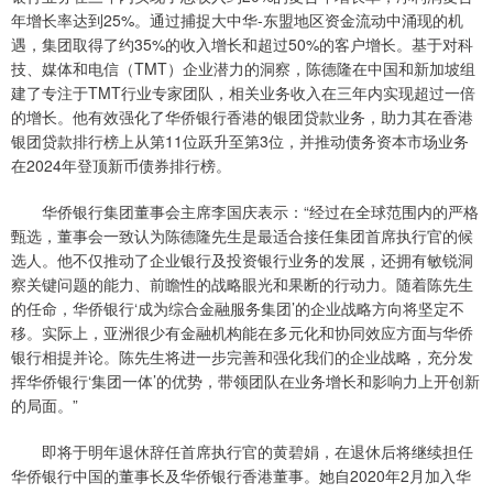
年增长率达到25%。通过捕捉大中华-东盟地区资金流动中涌现的机
遇，集团取得了约35%的收入增长和超过50%的客户增长。基于对科
技、媒体和电信（TMT）企业潜力的洞察，陈德隆在中国和新加坡组
建了专注于TMT行业专家团队，相关业务收入在三年内实现超过一倍
的增长。他有效强化了华侨银行香港的银团贷款业务，助力其在香港
银团贷款排行榜上从第11位跃升至第3位，并推动债务资本市场业务
在2024年登顶新币债券排行榜。
华侨银行集团董事会主席李国庆表示：“经过在全球范围内的严格
甄选，董事会一致认为陈德隆先生是最适合接任集团首席执行官的候
选人。他不仅推动了企业银行及投资银行业务的发展，还拥有敏锐洞
察关键问题的能力、前瞻性的战略眼光和果断的行动力。随着陈先生
的任命，华侨银行‘成为综合金融服务集团’的企业战略方向将坚定不
移。实际上，亚洲很少有金融机构能在多元化和协同效应方面与华侨
银行相提并论。陈先生将进一步完善和强化我们的企业战略，充分发
挥华侨银行‘集团一体’的优势，带领团队在业务增长和影响力上开创新
的局面。”
即将于明年退休辞任首席执行官的黄碧娟，在退休后将继续担任
华侨银行中国的董事长及华侨银行香港董事。她自2020年2月加入华