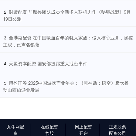
​财聚配资 前魔兽团队成员全新多人联机力作《秘境战盟》9月
2
19日公测
​金港嘉配资 在中国吸血百年的犹太家族：侵入核心业务，操控
3
主权，已声名狼藉
​天盈资本配资 国安部披露重大泄密事件
4
​博盈证券 2025中国游戏产业年会：《黑神话：悟空》极大推
5
动山西旅游业发展
九牛网配
在线配资
网上配资
正规股票
资
炒股
开户
配资公司