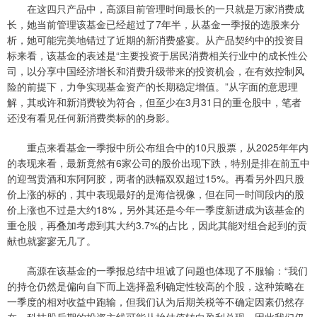
在这四只产品中，高源目前管理时间最长的一只就是万家消费成
长，她当前管理该基金已经超过了7年半，从基金一季报的选股来分
析，她可能完美地错过了近期的新消费盛宴。从产品契约中的投资目
标来看，该基金的表述是“主要投资于居民消费相关行业中的成长性公
司，以分享中国经济增长和消费升级带来的投资机会，在有效控制风
险的前提下，力争实现基金资产的长期稳定增值。”从字面的意思理
解，其或许和新消费较为符合，但至少在3月31日的重仓股中，笔者
还没有看见任何新消费类标的的身影。
重点来看基金一季报中所公布组合中的10只股票，从2025年年内
的表现来看，最新竟然有6家公司的股价出现下跌，特别是排在前五中
的迎驾贡酒和东阿阿胶，两者的跌幅双双超过15%。再看另外四只股
价上涨的标的，其中表现最好的是海信视像，但在同一时间段内的股
价上涨也不过是大约18%，另外其还是今年一季度新进成为该基金的
重仓股，再叠加考虑到其大约3.7%的占比，因此其能对组合起到的贡
献也就寥寥无几了。
高源在该基金的一季报总结中坦诚了问题也体现了不服输：“我们
的持仓仍然是偏向自下而上选择盈利确定性较高的个股，这种策略在
一季度的相对收益中跑输，但我们认为后期关税等不确定因素仍然存