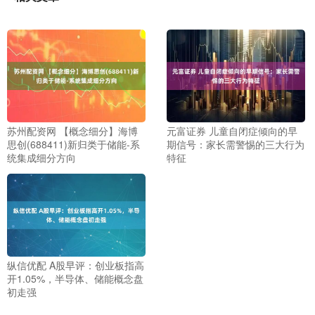
苏州配资网 【概念细分】海博
元富证券 儿童自闭症倾向的早
思创(688411)新归类于储能-系
期信号：家长需警惕的三大行为
统集成细分方向
特征
纵信优配 A股早评：创业板指高
开1.05%，半导体、储能概念盘
初走强