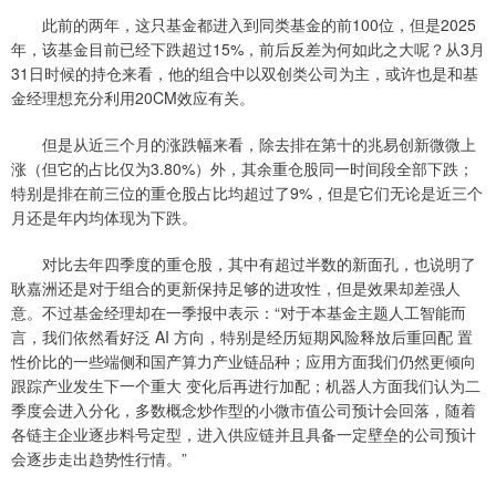
此前的两年，这只基金都进入到同类基金的前100位，但是2025
年，该基金目前已经下跌超过15%，前后反差为何如此之大呢？从3月
31日时候的持仓来看，他的组合中以双创类公司为主，或许也是和基
金经理想充分利用20CM效应有关。
但是从近三个月的涨跌幅来看，除去排在第十的兆易创新微微上
涨（但它的占比仅为3.80%）外，其余重仓股同一时间段全部下跌；
特别是排在前三位的重仓股占比均超过了9%，但是它们无论是近三个
月还是年内均体现为下跌。
对比去年四季度的重仓股，其中有超过半数的新面孔，也说明了
耿嘉洲还是对于组合的更新保持足够的进攻性，但是效果却差强人
意。不过基金经理却在一季报中表示：“对于本基金主题人工智能而
言，我们依然看好泛 AI 方向，特别是经历短期风险释放后重回配 置
性价比的一些端侧和国产算力产业链品种；应用方面我们仍然更倾向
跟踪产业发生下一个重大 变化后再进行加配；机器人方面我们认为二
季度会进入分化，多数概念炒作型的小微市值公司预计会回落，随着
各链主企业逐步料号定型，进入供应链并且具备一定壁垒的公司预计
会逐步走出趋势性行情。”