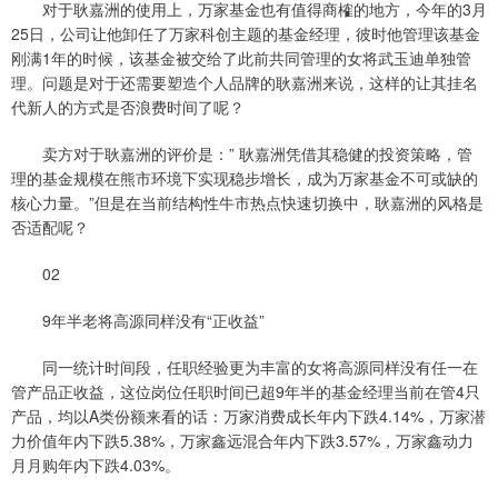
对于耿嘉洲的使用上，万家基金也有值得商榷的地方，今年的3月
25日，公司让他卸任了万家科创主题的基金经理，彼时他管理该基金
刚满1年的时候，该基金被交给了此前共同管理的女将武玉迪单独管
理。问题是对于还需要塑造个人品牌的耿嘉洲来说，这样的让其挂名
代新人的方式是否浪费时间了呢？
卖方对于耿嘉洲的评价是：” 耿嘉洲凭借其稳健的投资策略，管
理的基金规模在熊市环境下实现稳步增长，成为万家基金不可或缺的
核心力量。”但是在当前结构性牛市热点快速切换中，耿嘉洲的风格是
否适配呢？
02
9年半老将高源同样没有“正收益”
同一统计时间段，任职经验更为丰富的女将高源同样没有任一在
管产品正收益，这位岗位任职时间已超9年半的基金经理当前在管4只
产品，均以A类份额来看的话：万家消费成长年内下跌4.14%，万家潜
力价值年内下跌5.38%，万家鑫远混合年内下跌3.57%，万家鑫动力
月月购年内下跌4.03%。