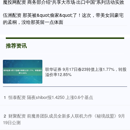
魔投网配资 商务部介绍“共享大市场·出口中国”系列活动实效
伍洲配资 那英被&quot;偷家&quot;了！这次，带美女回豪宅
的孟桐，没给那英留一点体面
推荐资讯
联华证券 9月17日春23转债上涨1.77%，转股
溢价率12.85%
​恒泰配资 隔夜shibor报1.4250 上涨0.6个基点
1
​财聚配资 前魔兽团队成员全新多人联机力作《秘境战盟》9月
2
19日公测