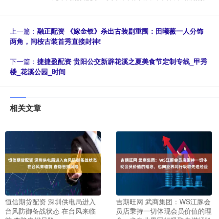
上一篇：
融正配资 《嫁金钗》杀出古装剧重围：田曦薇一人分饰
两角，闫桉古装首秀直接封神!
下一篇：
捷捷盈配资 贵阳公交新辟花溪之夏美食节定制专线_甲秀
楼_花溪公园_时间
相关文章
恒信期货配资 深圳供电局进入
吉期旺网 武商集团：WS江豚会
台风防御备战状态 在台风来临
员店秉持一切体现会员价值的理