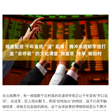
在云南腾冲，有一座隐匿于古村落的非遗研学馆正让千年宣纸“开口说
话”。在这里，匠人指尖翻飞，再现“抄纸如云”的绝技，孩子们亲手触
碰纸浆，体验文化血脉的跳动。这个会讲故事的博物馆就是位于腾冲