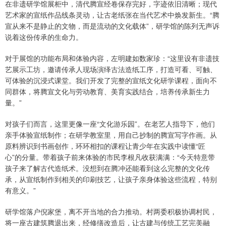
在非遗研学馆展柜中，清代腾宣经卷保存完好，字迹依旧清晰；现代
艺术家的宣纸作品线条灵动，让古老纸张在当代艺术中焕发新生。“腾
宣从来不是静止的文物，而是流动的文化载体”，研学馆的陈列无声诉
说着这份传承的生命力。
对于展馆的功能布局和体验内容，左明建如数家珍：“这里设有非遗技
艺展示工坊，邀请传承人现场演绎古法造纸工序，打造可看、可触、
可体验的沉浸式课堂。我们开发了完整的宣纸文化研学课程，面向不
同群体，将腾宣文化与劳动教育、美育实践结合，培养传承新生力
量。”
对孩子们而言，这里更像一座“文化游乐园”。在老艺人指导下，他们
亲手体验宣纸制作；在研学教室里，用自己抄制的腾宣写字作画。从
原料辨识到书画创作，环环相扣的课程让青少年在实践中读懂“匠
心”的分量。带着孩子前来体验的市民李根凡收获满满：“今天特意带
孩子来了解古代造纸术。没想到在腾冲还能看到这么完整的文化传
承，从宣纸制作到相关的印刷技艺，让孩子亲身体验这些流程，特别
有意义。”
研学馆落户倪家堡，离不开当地的合力推动。村两委积极协调村民，
将一座古建筑腾退出来，经修缮改造后，让古建与传统工艺完美融