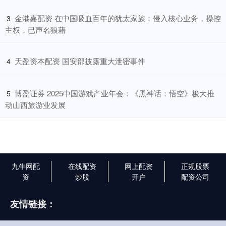
​金港嘉配资 在中国吸血百年的犹太家族：侵入核心业务，操控
3
主权，已声名狼藉
​天盈资本配资 国安部披露重大泄密事件
4
​博盈证券 2025中国游戏产业年会：《黑神话：悟空》极大推
5
动山西旅游业发展
九牛网配
在线配资
网上配资
正规股票
资
炒股
开户
配资公司
友情链接：