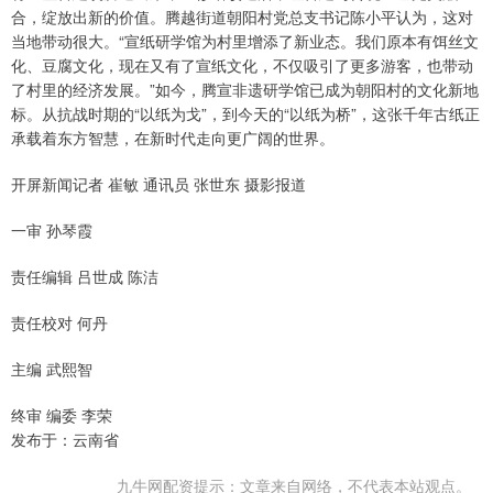
合，绽放出新的价值。腾越街道朝阳村党总支书记陈小平认为，这对
当地带动很大。“宣纸研学馆为村里增添了新业态。我们原本有饵丝文
化、豆腐文化，现在又有了宣纸文化，不仅吸引了更多游客，也带动
了村里的经济发展。”如今，腾宣非遗研学馆已成为朝阳村的文化新地
标。从抗战时期的“以纸为戈”，到今天的“以纸为桥”，这张千年古纸正
承载着东方智慧，在新时代走向更广阔的世界。
开屏新闻记者 崔敏 通讯员 张世东 摄影报道
一审 孙琴霞
责任编辑 吕世成 陈洁
责任校对 何丹
主编 武熙智
终审 编委 李荣
发布于：云南省
九牛网配资提示：文章来自网络，不代表本站观点。