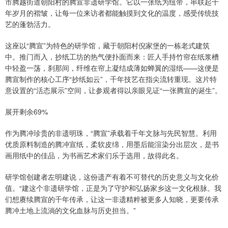
市腾越街道朝阳村的腾宣非遗研学馆。它以一张纸为纽带，串联起千
年岁月的褶皱，让每一位来访者都能触摸到文化的温度，感受传统技
艺的蓬勃活力。
这座以“腾宣”为特色的研学馆，藏于朝阳村倪家堡的一栋老式建筑
中。推门而入，抄纸工坊的热气便扑面而来：匠人手持竹帘在纸浆槽
中轻盈一荡，刹那间，纤维在帘上凝结成薄如蝉翼的湿纸——这便是
腾宣制作的核心工序“抄纸如云”，千年技艺在指尖流转重现。这片特
意设置的“活态展示”空间，让参观者得以亲眼见证“一张腾宣的诞生”。
展开剩余69%
作为腾冲珍贵的非遗明珠，“腾宣”承载着千年文脉与先民智慧。利用
优质原料制造的腾冲宣纸，柔软皮绵，用墨后能渲染分出层次，是书
画用纸中的佳品，为书画艺术家们乐于选用，故得此名。
研学馆创建者左明建说，这份遗产有着不可替代的历史意义与文化价
值。“建这个非遗研学馆，正是为了守护和弘扬家乡这一文化根脉。我
们想赓续腾宣的千年传承，让这一非遗精粹被更多人知晓，更要传承
腾冲土地上流淌的文化血脉与历史担当。”