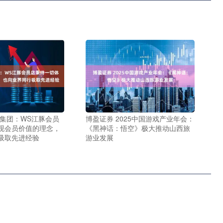
商集团：WS江豚会员
博盈证券 2025中国游戏产业年会：
现会员价值的理念，
《黑神话：悟空》极大推动山西旅
吸取先进经验
游业发展