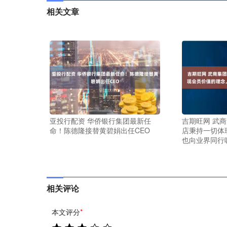
相关文章
亚投行配资 华侨银行集团最新任
吉期旺网 武
命！陈德隆接替黄碧娟出任CEO
店秉持一切体
也向业界同行
相关评论
本文评分
*