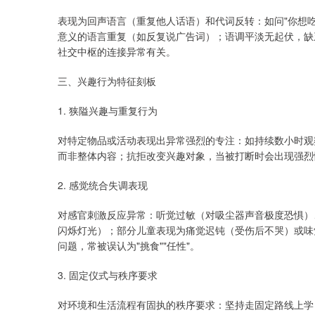
表现为回声语言（重复他人话语）和代词反转：如问"你想吃什
意义的语言重复（如反复说广告词）；语调平淡无起伏，缺
社交中枢的连接异常有关。
三、兴趣行为特征刻板
1. 狭隘兴趣与重复行为
对特定物品或活动表现出异常强烈的专注：如持续数小时观
而非整体内容；抗拒改变兴趣对象，当被打断时会出现强烈
2. 感觉统合失调表现
对感官刺激反应异常：听觉过敏（对吸尘器声音极度恐惧）
闪烁灯光）；部分儿童表现为痛觉迟钝（受伤后不哭）或味
问题，常被误认为"挑食""任性"。
3. 固定仪式与秩序要求
对环境和生活流程有固执的秩序要求：坚持走固定路线上学