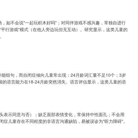
动，如不会说"一起玩积木好吗"；对同伴游戏不感兴趣，常独自进行
"平行游戏"模式（在他人旁边玩但无互动）。研究显示，这类儿童的
。
汇并能组句，而自闭症倾向儿童常出现：24月龄词汇量不足10个；3岁
握的语言能力在18-24月龄突然消失。语言评估显示，这类儿童的语
头表示同意与否）；缺乏面部表情变化，常保持中性面孔；不会用
闭症儿童存在不同程度的非语言沟通缺陷，易被误诊为"听力障碍"。