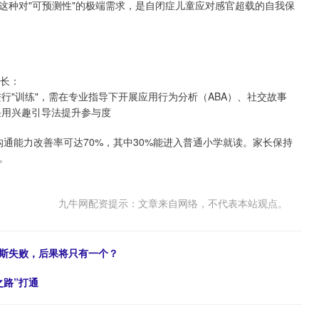
这种对"可预测性"的极端需求，是自闭症儿童应对感官超载的自我保
家长：
行"训练"，需在专业指导下开展应用行为分析（ABA）、社交故事
采用兴趣引导法提升参与度
沟通能力改善率可达70%，其中30%能进入普通小学就读。家长保持
。
九牛网配资提示：文章来自网络，不代表本站观点。
罗斯失败，后果将只有一个？
之路”打通