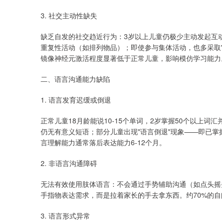
3. 社交主动性缺失
缺乏自发的社交趋近行为：3岁以上儿童仍极少主动发起互
重复性活动（如排列物品）；即使参与集体活动，也多采取
镜像神经元激活程度显著低于正常儿童，影响模仿学习能力
二、语言沟通能力缺陷
1. 语言发育迟缓或倒退
正常儿童18月龄能说10-15个单词，2岁掌握50个以上词
仍无有意义短语；部分儿童出现"语言倒退"现象——即已掌
言理解能力通常落后表达能力6-12个月。
2. 非语言沟通障碍
无法有效使用肢体语言：不会通过手势辅助沟通（如点头摇
手指物表达需求，而是拉着家长的手去拿东西。约70%的自
3. 语言形式异常