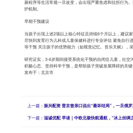
厕程序等生活常规一旦改变，会出现严重焦虑和抗拒行为。
护机制。
早期干预建议
当孩子出现上述2项以上核心特征且持续6个月以上，建议
尽快到发育行为儿科或儿童保健科进行专业评估 避免自行进
等干预 关注孩子的优势能力（如视觉记忆、音乐天赋），
研究证实，3-6岁期间接受系统化干预的自闭症儿童，社交
积极心态、坚持科学干预，是帮助孩子突破发展障碍的关键
发布于：北京市
上一篇：
振兴配资 普京曾亲口说出“最坏结局”，一旦俄
下一篇：
溢诚优配 早读｜中欧北极快航通航，“冰上丝绸