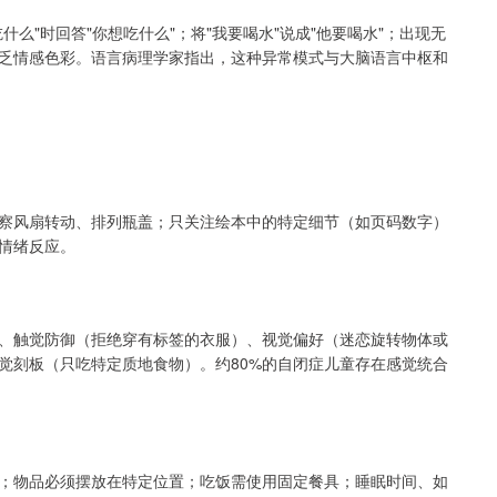
么"时回答"你想吃什么"；将"我要喝水"说成"他要喝水"；出现无
乏情感色彩。语言病理学家指出，这种异常模式与大脑语言中枢和
察风扇转动、排列瓶盖；只关注绘本中的特定细节（如页码数字）
情绪反应。
、触觉防御（拒绝穿有标签的衣服）、视觉偏好（迷恋旋转物体或
觉刻板（只吃特定质地食物）。约80%的自闭症儿童存在感觉统合
；物品必须摆放在特定位置；吃饭需使用固定餐具；睡眠时间、如