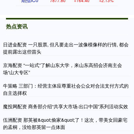
期指IC0
7877.80
+164.40
+2.13%
热点资讯
日进金配资 一只股票, 但凡要走出一波像模像样的行情, 都会
提前露出这些苗头
京海配资 “一站式”了解山东大学，来山东高招会济南主会
场“山大专区”
牛策略 三部门：经营主体应尊重社会公众对合法支付方式的
自主选择权
魔投网配资 商务部介绍“共享大市场·出口中国”系列活动实效
伍洲配资 那英被&quot;偷家&quot;了！这次，带美女回豪宅
的孟桐，没给那英留一点体面