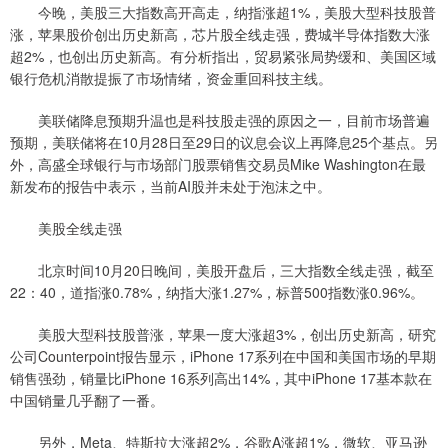
今晚，美股三大指数高开高走，纳指涨超1%，美股大型科技股普
涨，苹果股价创出历史新高，芯片股全线走强，费城半导体指数大涨
超2%，也创出历史新高。有分析指出，贸易紧张局势缓和、美国区域
银行危机消散提振了市场情绪，资金重回科技主线。
美联储降息预期升温也是科技股走强的原因之一，目前市场普遍
预期，美联储将在10月28日至29日的议息会议上再降息25个基点。另
外，高盛全球银行与市场部门股票销售交易员Mike Washington在最
新发布的报告中表示，当前AI股并未处于泡沫之中。
美股全线走强
北京时间10月20日晚间，美股开盘后，三大指数全线走强，截至
22：40，道指涨0.78%，纳指大涨1.27%，标普500指数涨0.96%。
美股大型科技股普涨，苹果一度大涨超3%，创出历史新高，研究
公司Counterpoint报告显示，iPhone 17系列在中国和美国市场的早期
销售强劲，销量比iPhone 16系列高出14%，其中iPhone 17基本款在
中国销量几乎翻了一番。
另外，Meta、特斯拉大涨超2%，谷歌A涨超1%，微软、亚马逊