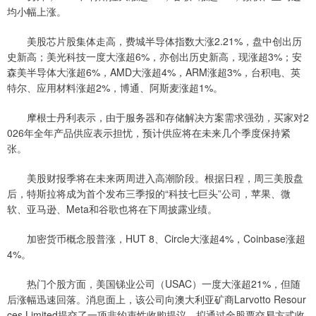
均小幅上涨。
美股芯片股集体走高，费城半导体指数大涨2.21%，盘中创出历
史新高；美光科技一度大涨超6%，亦创出历史新高，现涨超3%；安
森美半导体大涨超6%，AMD大涨超4%，ARM涨超3%，台积电、英
特尔、应用材料涨超2%，博通、阿斯麦涨超1%。
摩根士丹利表示，由于服务器和存储解决方案需求强劲，买家对2
026年全年产品供应表示担忧，预计供应将在未来几个季度保持紧
张。
美股财报季将在未来两周进入高潮阶段。根据日程，周三美股盘
后，特斯拉将成为首个发布三季报的“科技七巨头”公司，苹果、微
软、亚马逊、Meta和谷歌也将在下周披露业绩。
加密货币概念股普涨，HUT 8、Circle大涨超4%，Coinbase涨超
4%。
热门个股方面，美国锑业公司（USAC）一度大涨超21%，但随
后涨幅迅速回落。消息面上，该公司向澳大利亚矿商Larvotto Resour
ces Limited提交了一项非约束性收购提议，拟通过全股票交易方式收