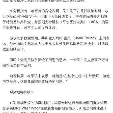
按照正常秩序，就他们想要谈判的任何政策进行谈判。”
有分析指出，哈塞特的言论表明，民主党正在寻找政治时机，放
弃这场政府“停摆”之争。但由于大量民调显示，更多选民将僵局归咎
于特朗普和共和党，并强烈支持延长《平价医疗法案》（ACA）的医
疗保险补贴，民主党大多没有让步。
参议院多数党领袖、共和党人约翰·图恩 （John Thune） 上周表
示，他已向民主党领导人提出投票延长奥巴马医改税收抵免，以换取
政府继续运作。
但民主党高层似乎拒绝了图恩的恳求。一些民主党人反而呼吁特
朗普亲自参与谈判。
哈塞特周一在采访中表示，特朗普“在整个过程中非常活跃，但他
的立场是，这是参议院需要解决的问题。”
AI热潮将持续？
针对市场热议的“AI泡沫论”，高盛全球银行与市场部门股票销售
交易员Mike Washington在最新发布的报告表示，AI股当前并未处于