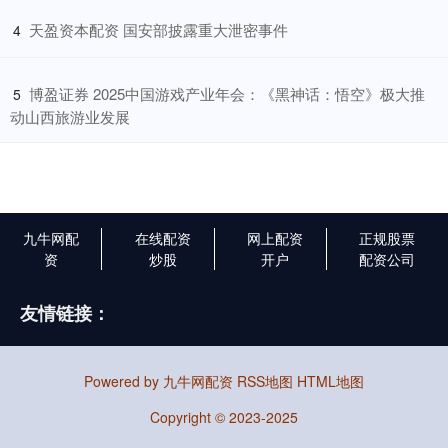
​天盈资本配资 国安部披露重大泄密事件
4
​博盈证券 2025中国游戏产业年会：《黑神话：悟空》极大推
5
动山西旅游业发展
九牛网配
在线配资
网上配资
正规股票
资
炒股
开户
配资公司
友情链接：
Powered by
九牛网配资
RSS地图
HTML地图
Copyright
© 2023-2025