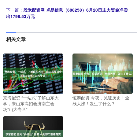
下一篇：
股米配资网 卓易信息（688258）6月20日主力资金净卖
出1798.53万元
相关文章
京海配资 “一站式”了解山东大
恒泰配资 今夜，见证历史！全
学，来山东高招会济南主会
线大涨！发生了什么？
场“山大专区”