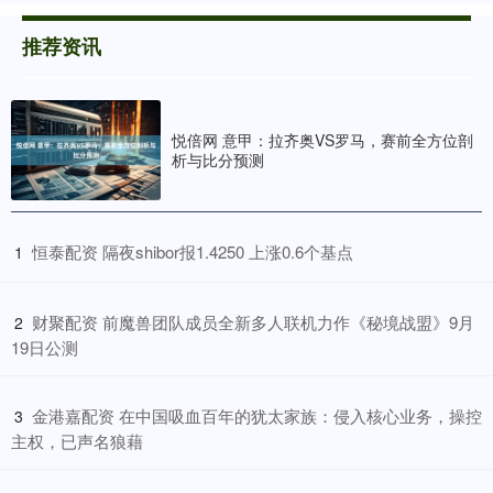
推荐资讯
悦倍网 意甲：拉齐奥VS罗马，赛前全方位剖
析与比分预测
​恒泰配资 隔夜shibor报1.4250 上涨0.6个基点
1
​财聚配资 前魔兽团队成员全新多人联机力作《秘境战盟》9月
2
19日公测
​金港嘉配资 在中国吸血百年的犹太家族：侵入核心业务，操控
3
主权，已声名狼藉