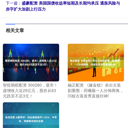
下一篇：
盛豪配资 美国国债收益率短期及长期均承压 通胀风险与
赤字扩大加剧上行压力
相关文章
智投期权配资 300280，退市！
融正配资 《嫁金钗》杀出古装
虚增收入近25亿元，股价从63
剧重围：田曦薇一人分饰两角，
元跌至不足3元！
闫桉古装首秀直接封神!