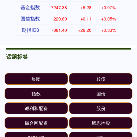
基金指数
7247.38
+5.28
+0.07%
国债指数
229.80
+0.11
+0.05%
期指IC0
7881.40
+26.20
+0.33%
话题标签
集团
转债
指数
国债
诚利和配资
股份
撮合网配资
腾思控股