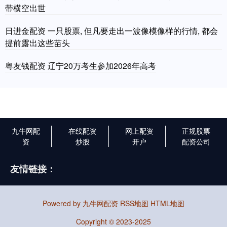
带横空出世
日进金配资 一只股票, 但凡要走出一波像模像样的行情, 都会
提前露出这些苗头
粤友钱配资 辽宁20万考生参加2026年高考
九牛网配
在线配资
网上配资
正规股票
资
炒股
开户
配资公司
友情链接：
Powered by
九牛网配资
RSS地图
HTML地图
Copyright
© 2023-2025