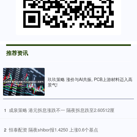
推荐资讯
玖玖策略 涨价与AI共振, PCB上游材料迈入高
景气!
​成泉策略 港元拆息涨跌不一 隔夜拆息跌至2.60512厘
1
​恒泰配资 隔夜shibor报1.4250 上涨0.6个基点
2