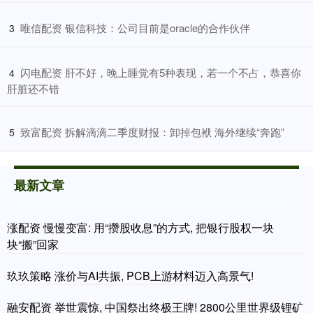
​唯信配资 银信科技：公司目前是oracle的合作伙伴
3
​闪电配资 肝不好，晚上睡觉有5种表现，若一个不占，恭喜你
4
肝脏还不错
​致富配资 拆解滴滴二季度财报：卸掉包袱 海外继续“奔跑”
5
最新文章
涨配资 慢慢变富: 用“攒股收息”的方式, 把银行股权一块
块“搬”回家
玖玖策略 涨价与AI共振, PCB上游材料迈入高景气!
融安配资 举世震惊, 中国祭出终极王牌! 2800公里世界级锂矿