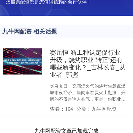
汉股票配资都是您值得信赖的合作伙伴！
九牛网配资 相关话题
赛岳恒 新工种认定促行业
升级，烧烤职业“转正”还有
哪些新变化？_吉林长春_从
业者_郭彪
炎炎夏日，充满烟火气的烧烤生意点燃
城市夜经济。当肉串在炭火上翻滚，升
腾的不仅是诱人香气，更是一份职业的
全新蜕变。不久前，人力资源和社会保
查看：
164
分类：
九牛网配资
障部增设“烧烤料理师”新....
九牛网配资文章已加载完成