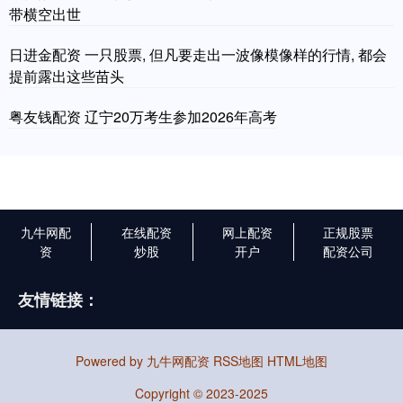
带横空出世
日进金配资 一只股票, 但凡要走出一波像模像样的行情, 都会
提前露出这些苗头
粤友钱配资 辽宁20万考生参加2026年高考
九牛网配
在线配资
网上配资
正规股票
资
炒股
开户
配资公司
友情链接：
Powered by
九牛网配资
RSS地图
HTML地图
Copyright
© 2023-2025