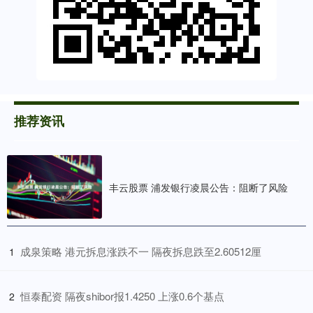
推荐资讯
丰云股票 浦发银行凌晨公告：阻断了风险
​成泉策略 港元拆息涨跌不一 隔夜拆息跌至2.60512厘
1
​恒泰配资 隔夜shibor报1.4250 上涨0.6个基点
2