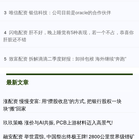
​唯信配资 银信科技：公司目前是oracle的合作伙伴
3
​闪电配资 肝不好，晚上睡觉有5种表现，若一个不占，恭喜你
4
肝脏还不错
​致富配资 拆解滴滴二季度财报：卸掉包袱 海外继续“奔跑”
5
最新文章
涨配资 慢慢变富: 用“攒股收息”的方式, 把银行股权一块
块“搬”回家
玖玖策略 涨价与AI共振, PCB上游材料迈入高景气!
融安配资 举世震惊, 中国祭出终极王牌! 2800公里世界级锂矿