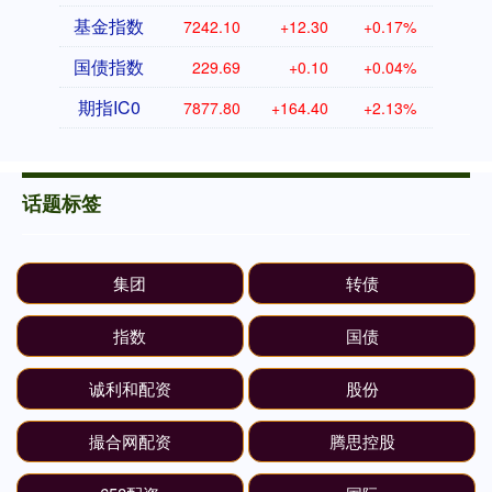
基金指数
7242.10
+12.30
+0.17%
国债指数
229.69
+0.10
+0.04%
期指IC0
7877.80
+164.40
+2.13%
话题标签
集团
转债
指数
国债
诚利和配资
股份
撮合网配资
腾思控股