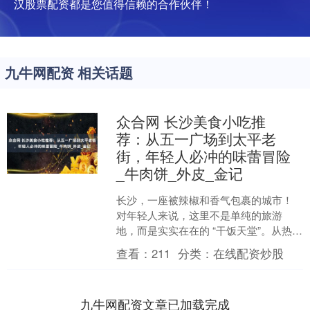
汉股票配资都是您值得信赖的合作伙伴！
九牛网配资 相关话题
众合网 长沙美食小吃推
荐：从五一广场到太平老
街，年轻人必冲的味蕾冒险
_牛肉饼_外皮_金记
长沙，一座被辣椒和香气包裹的城市！
对年轻人来说，这里不是单纯的旅游
地，而是实实在在的 “干饭天堂”。从热闹
的五一广场到古色古香的太平老街，短
查看：
211
分类：
在线配资炒股
短一段路，藏着数不清....
九牛网配资文章已加载完成