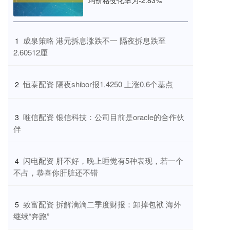
均价格变化率为-2.83%
​成泉策略 港元拆息涨跌不一 隔夜拆息跌至
1
2.60512厘
​恒泰配资 隔夜shibor报1.4250 上涨0.6个基点
2
​唯信配资 银信科技：公司目前是oracle的合作伙
3
伴
​闪电配资 肝不好，晚上睡觉有5种表现，若一个
4
不占，恭喜你肝脏还不错
​致富配资 拆解滴滴二季度财报：卸掉包袱 海外
5
继续“奔跑”