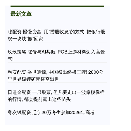
最新文章
涨配资 慢慢变富: 用“攒股收息”的方式, 把银行股
权一块块“搬”回家
玖玖策略 涨价与AI共振, PCB上游材料迈入高景
气!
融安配资 举世震惊, 中国祭出终极王牌! 2800公
里世界级锂矿带横空出世
日进金配资 一只股票, 但凡要走出一波像模像样
的行情, 都会提前露出这些苗头
粤友钱配资 辽宁20万考生参加2026年高考