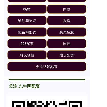
指数
国债
诚利和配资
股份
撮合网配资
腾思控股
658配资
国际
科技创新
启云配资
全部话题标签
关注 九牛网配资