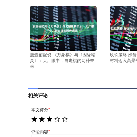
股壹佰配资 《万象棋》与《因缘精
玖玖策略 涨价与
灵》：大厂眼中，自走棋的两种未
材料迈入高景
来
相关评论
本文评分
*
评论内容
*