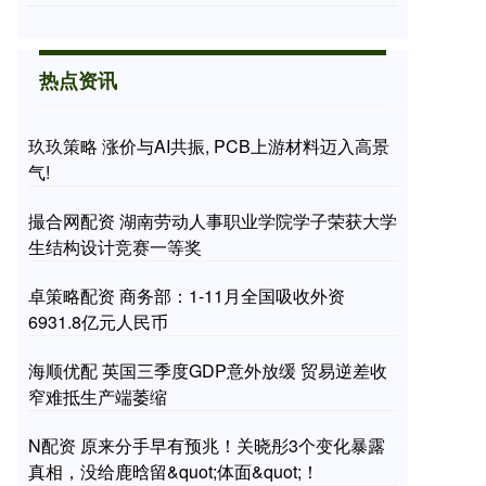
热点资讯
玖玖策略 涨价与AI共振, PCB上游材料迈入高景
气!
撮合网配资 湖南劳动人事职业学院学子荣获大学
生结构设计竞赛一等奖
卓策略配资 商务部：1-11月全国吸收外资
6931.8亿元人民币
海顺优配 英国三季度GDP意外放缓 贸易逆差收
窄难抵生产端萎缩
N配资 原来分手早有预兆！关晓彤3个变化暴露
真相，没给鹿晗留&quot;体面&quot;！