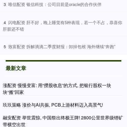
​唯信配资 银信科技：公司目前是oracle的合作伙伴
3
​闪电配资 肝不好，晚上睡觉有5种表现，若一个不占，恭喜你
4
肝脏还不错
​致富配资 拆解滴滴二季度财报：卸掉包袱 海外继续“奔跑”
5
最新文章
涨配资 慢慢变富: 用“攒股收息”的方式, 把银行股权一块
块“搬”回家
玖玖策略 涨价与AI共振, PCB上游材料迈入高景气!
融安配资 举世震惊, 中国祭出终极王牌! 2800公里世界级锂矿
带横空出世