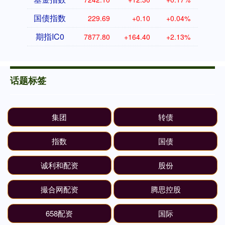
国债指数
229.69
+0.10
+0.04%
期指IC0
7877.80
+164.40
+2.13%
话题标签
集团
转债
指数
国债
诚利和配资
股份
撮合网配资
腾思控股
658配资
国际