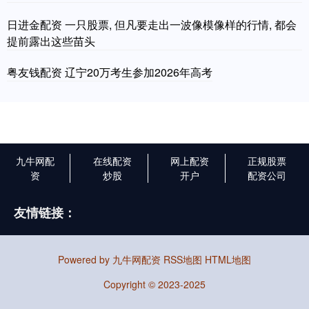
日进金配资 一只股票, 但凡要走出一波像模像样的行情, 都会
提前露出这些苗头
粤友钱配资 辽宁20万考生参加2026年高考
九牛网配
在线配资
网上配资
正规股票
资
炒股
开户
配资公司
友情链接：
Powered by
九牛网配资
RSS地图
HTML地图
Copyright
© 2023-2025